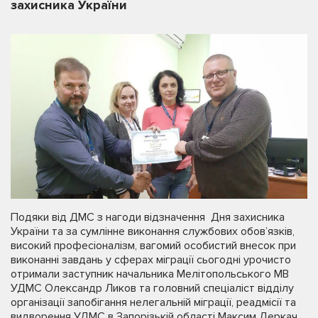
захисника України
Подяки від ДМС з нагоди відзначення Дня захисника
України та за сумлінне виконання службових обов’язків,
високий професіоналізм, вагомий особистий внесок при
виконанні завдань у сферах міграції сьогодні урочисто
отримали заступник начальника Мелітопольського МВ
УДМС Олександр Ликов та головний спеціаліст відділу
організації запобігання нелегальній міграції, реадмісії та
видворення УДМС в Запорізькій області Максим Деркач.