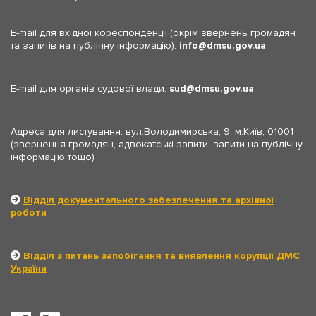
E-mail для вхідної кореспонденції (окрім звернень громадян
та запитів на публічну інформацію):
info
dmsu.gov.ua
E-mail для органів судової влади:
sud
dmsu.gov.ua
Адреса для листування: вул.Володимирська, 9, м.Київ, 01001
(звернення громадян, адвокатські запити, запити на публічну
інформацію тощо)
Відділ документального забезпечення та архівної
роботи
Відділ з питань запобігання та виявлення корупції ДМС
України