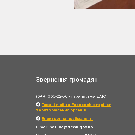
Звернення громадян
(044) 363-22-50
- гаряча лінія ДМС
Гарячі лінії та Facebook-сторінки
територіальних органів
Електронна приймальня
E-mail:
hotline
dmsu.gov.ua