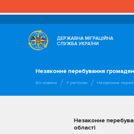
ДЕРЖАВНА МІГРАЦІЙНА
СЛУЖБА УКРАЇНИ
Незаконне перебування громадянки
Всі новини
У регіонах
Незаконне переб
Незаконне перебуван
області