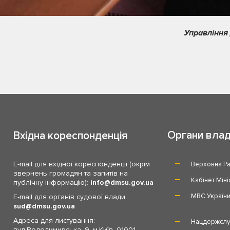
Управління 
Органи вла
Вхідна кореспонденція
E-mail для вхідної кореспонденції (окрім
Верховна Ра
звернень громадян та запитів на
Кабінет Міні
публічну інформацію):
info
dmsu.gov.ua
МВС Україн
E-mail для органів судової влади:
sud
dmsu.gov.ua
Адреса для листування:
Нацдержслу
вул.Володимирська, 9, м.Київ, 01001