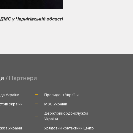
ДМС у Чернігівській області
ди
Партнери
да України
Президент України
стрів України
МЗС України
и
Держприкордонслужба
України
жба України
Урядовий контактний центр