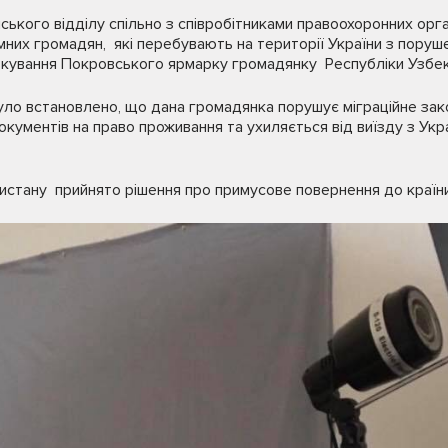
ського відділу спільно з співробітниками правоохоронних орга
мних громадян, які перебувають на території України з пору
вяткування Покровського ярмарку громадянку Республіки Узбек
уло встановлено, що дана громадянка порушує міграційне зак
кументів на право проживання та ухиляється від виїзду з Укра
истану прийнято рішення про примусове повернення до країн