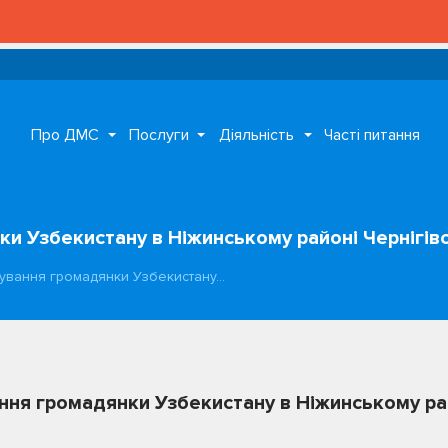
Про ДМС
Послуги
Діяльність
Часті питання
 Узбекистану в Ніжинському районі Чернігівс
ування громадянки Узбекистану…
ня громадянки Узбекистану в Ніжинському рай