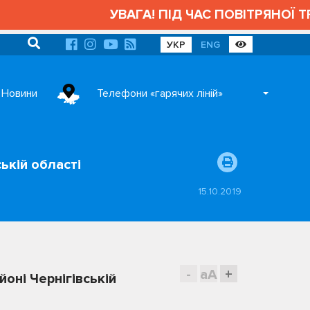
УВАГА! ПІД ЧАС ПОВІТРЯНОЇ ТРИВОГИ 
УКР
ENG
Новини
Телефони «гарячих ліній»
ькій області
15.10.2019
-
aA
+
оні Чернігівській