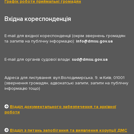
Графік роботи приймальні громадян
Вхідна кореспонденція
E-mail для вхідної кореспонденції (окрім звернень громадян
та запитів на публічну інформацію):
info
dmsu.gov.ua
E-mail для органів судової влади:
sud
dmsu.gov.ua
Адреса для листування: вул.Володимирська, 9, м.Київ, 01001
(звернення громадян, адвокатські запити, запити на публічну
інформацію тощо)
Відділ документального забезпечення та архівної
роботи
Відділ з питань запобігання та виявлення корупції ДМС