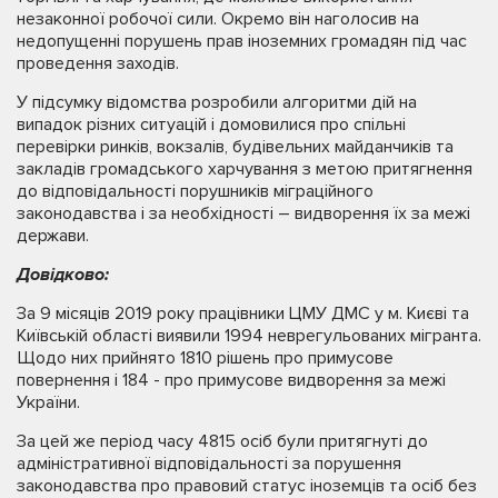
незаконної робочої сили. Окремо він наголосив на
недопущенні порушень прав іноземних громадян під час
проведення заходів.
У підсумку відомства розробили алгоритми дій на
випадок різних ситуацій і домовилися про спільні
перевірки ринків, вокзалів, будівельних майданчиків та
закладів громадського харчування з метою притягнення
до відповідальності порушників міграційного
законодавства і за необхідності – видворення їх за межі
держави.
Дов
і
дково:
За 9 місяців 2019 року працівники ЦМУ ДМС у м. Києві та
Київській області виявили 1994 неврегульованих мігранта.
Щодо них прийнято 1810 рішень про примусове
повернення і 184 - про примусове видворення за межі
України.
За цей же період часу 4815 осіб були притягнуті до
адміністративної відповідальності за порушення
законодавства про правовий статус іноземців та осіб без