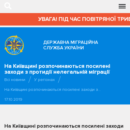
УВАГА! ПІД ЧАС ПОВІТРЯНОЇ ТРИВ
ДЕРЖАВНА МІГРАЦІЙНА
СЛУЖБА УКРАЇНИ
На Київщині розпочинаються посилені
заходи з протидії нелегальній міграції
Всі новини
У регіонах
На Київщині розпочинаються посилені заходи з…
17.10.2019
На Київщині розпочинаються посилені заходи