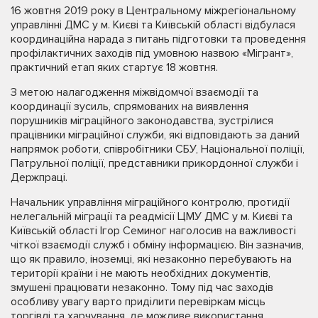
16 жовтня 2019 року в Центральному міжрегіональному
управлінні ДМС у м. Києві та Київській області відбулася
координаційна нарада з питань підготовки та проведення
профілактичних заходів під умовною назвою «Мігрант»,
практичний етап яких стартує 18 жовтня.
З метою налагодження міжвідомчої взаємодії та
координації зусиль, спрямованих на виявлення
порушників міграційного законодавства, зустрілися
працівники міграційної служби, які відповідають за даний
напрямок роботи, співробітники СБУ, Національної поліції,
Патрульної поліції, представники прикордонної служби і
Держпраці.
Начальник управління міграційного контролю, протидії
нелегальній міграції та реадмісії ЦМУ ДМС у м. Києві та
Київській області Ігор Семиног наголосив на важливості
чіткої взаємодії служб і обміну інформацією. Він зазначив,
що як правило, іноземці, які незаконно перебувають на
території країни і не мають необхідних документів,
змушені працювати незаконно. Тому під час заходів
особливу увагу варто приділити перевіркам місць
торгівлі та харчування, де можливе використання