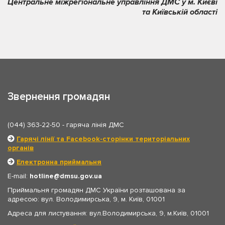
Центральне міжрегіональне управління ДМС у м. Києві
та Київській області
Звернення громадян
(044) 363-22-50
- гаряча лінія ДМС
Гарячі лінії та Facebook-сторінки територіальних
органів
Електронна приймальня
E-mail:
hotline
dmsu.gov.ua
Приймальня громадян ДМС України розташована за
адресою: вул. Володимирська, 9, м. Київ, 01001
Адреса для листування: вул.Володимирська, 9, м.Київ, 01001