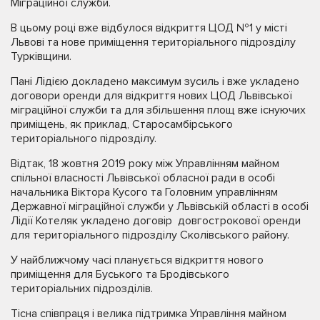
Міграційної служби.
В цьому році вже відбулося відкриття ЦОД №1 у місті
Львові та нове приміщення територіального підрозділу
Турківщини.
Пані Лідією докладено максимум зусиль і вже укладено
договори оренди для відкриття нових ЦОД Львівської
міграційної служби та для збільшення площ вже існуючих
приміщень, як приклад, Старосамбірського
територіального підрозділу.
Відтак, 18 жовтня 2019 року між Управлінням майном
спільної власності Львівської обласної ради в особі
начальника Віктора Кусого та Головним управлінням
Державної міграційної служби у Львівській області в особі
Лідії Котеляк укладено договір довгострокової оренди
для територіального підрозділу Сколівського району.
У найближчому часі планується відкриття нового
приміщення для Буського та Бродівського
територіальних підрозділів.
Тісна співпраця і велика підтримка Управління майном