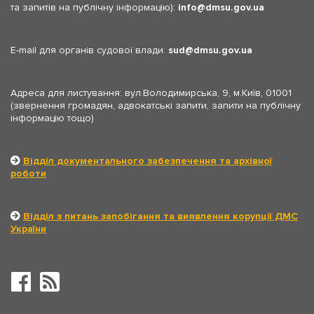
та запитів на публічну інформацію):
info
dmsu.gov.ua
E-mail для органів судової влади:
sud
dmsu.gov.ua
Адреса для листування: вул.Володимирська, 9, м.Київ, 01001
(звернення громадян, адвокатські запити, запити на публічну
інформацію тощо)
Відділ документального забезпечення та архівної
роботи
Відділ з питань запобігання та виявлення корупції ДМС
України