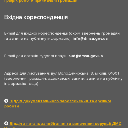
Графік роботи приймальні громадян
Вхідна кореспонденція
E-mail для вхідної кореспонденції (окрім звернень громадян
та запитів на публічну інформацію):
info
dmsu.gov.ua
E-mail для органів судової влади:
sud
dmsu.gov.ua
Адреса для листування: вул.Володимирська, 9, м.Київ, 01001
(звернення громадян, адвокатські запити, запити на публічну
інформацію тощо)
Відділ документального забезпечення та архівної
роботи
Відділ з питань запобігання та виявлення корупції ДМС