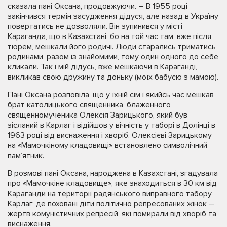
сказала пані Оксана, продовжуючи. – В 1955 році
закінчився термін засудження дідуся, але назад в Україну
повертатись не дозволяли. Він зупинився у місті
Караганда, що в Казахстані, бо на той час там, вже після
тюрем, мешкали його родичі. Люди старались триматись
родинами, разом із знайомими, тому один одного до себе
кликали. Так і мій дідусь, вже мешкаючи в Караганді,
викликав свою дружину та доньку (моїх бабусю з мамою).
Пані Оксана розповіла, що у їхній сім’ї якийсь час мешкав
брат католицького священника, блаженного
священномученика Олексія Зарицького, який був
зісланий в Карлаг і відійшов у вічність у таборі в Долінці в
1963 році від виснаження і хворіб. Олексієві Зарицькому
на «Мамочкіному кладовищі» встановлено символічний
пам’ятник.
В розмові пані Оксана, народжена в Казахстані, згадувала
про «Мамочкіне кладовище», яке знаходиться в 30 км від
Караганди на території радянського виправного табору
Карлаг, де поховані діти політично репресованих жінок –
жертв комуністичних репресій, які помирали від хворіб та
виснаження.