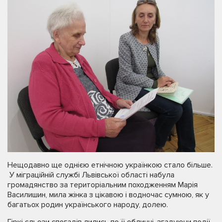
Нещодавно ще однією етнічною українкою стало більше.
У міграційній службі Львівської області набула
громадянство за територіальним походженням Марія
Василишин, мила жінка з цікавою і водночас сумною, як у
багатьох родин українського народу, долею.
Гіркі сльози спогадів лились по її обличчі, згадуючи події