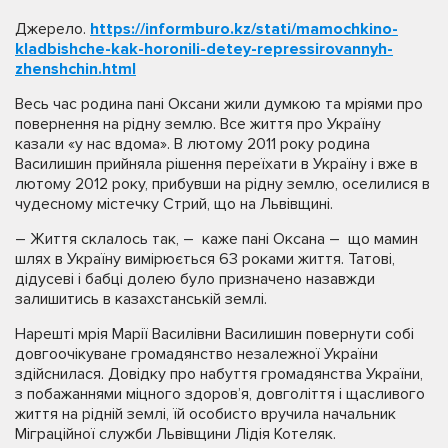
Джерело.
https://informburo.kz/stati/mamochkino-
kladbishche-kak-horonili-detey-repressirovannyh-
zhenshchin.html
Весь час родина пані Оксани жили думкою та мріями про
повернення на рідну землю. Все життя про Україну
казали «у нас вдома». В лютому 2011 року родина
Василишин прийняла рішення переїхати в Україну і вже в
лютому 2012 року, прибувши на рідну землю, оселилися в
чудесному містечку Стрий, що на Львівщині.
– Життя склалось так, – каже пані Оксана – що мамин
шлях в Україну вимірюється 63 роками життя. Татові,
дідусеві і бабці долею було призначено назавжди
залишитись в казахстанській землі.
Нарешті мрія Марії Василівни Василишин повернути собі
довгоочікуване громадянство незалежної України
здійснилася. Довідку про набуття громадянства України,
з побажаннями міцного здоров’я, довголіття і щасливого
життя на рідній землі, їй особисто вручила начальник
Міграційної служби Львівщини Лідія Котеляк.