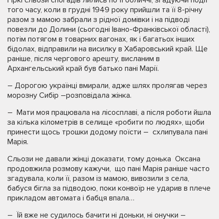
того часу, коли в грудні 1949 року прийшли та її 8-річну
разом з мамою забрали з рідної домівки і на підводі
повезли до Долини (сьогодні Івано-Франківської області),
потім потягом в товарних вагонах, як і багатьох інших
бідолах, відправили на висилку в Хабаровський край. Ще
раніше, після чергового арешту, висланим в
Архангельський край був батько пані Марії.
– Дорогою українці вмирали, адже шлях пролягав через
морозну Сибір –розповідала жінка.
– Мати моя працювала на лісосплаві, а після роботи йшла
за кілька кілометрів в селище «робити по людях», щоби
принести щось трошки додому поїсти – схлипувала пані
Марія.
Сльози не давали жінці доказати, тому донька Оксана
продовжила розмову кажучи, що пані Марія раніше часто
згадувала, коли її, разом із мамою, вивозили з села,
бабуся бігла за підводою, поки конвоїр не ударив в плече
прикладом автомата і бабця впала…
– Їй вже не судилось бачити ні доньки, ні онучки –