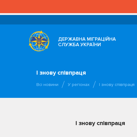
ДЕРЖАВНА МІГРАЦІЙНА
СЛУЖБА УКРАЇНИ
І знову співпраця
Всі новини
У регіонах
І знову співпраця
І знову співпраця