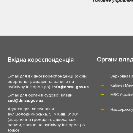
Головне управлін
Органи вла
Вхідна кореспонденція
E-mail для вхідної кореспонденції (окрім
Верховна Ра
звернень громадян та запитів на
Кабінет Міні
публічну інформацію):
info
dmsu.gov.ua
МВС Україн
E-mail для органів судової влади:
sud
dmsu.gov.ua
Адреса для листування:
Нацдержслу
вул.Володимирська, 9, м.Київ, 01001
(звернення громадян, адвокатські
запити, запити на публічну інформацію
тощо)