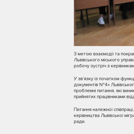
З метою взаємодії та покр
Львівського міського управ
робочу зустріч з керівника
У зв’язку із початком фун
документів №4» Львівськог
проблемні питання, які вин
прийнятих працівниками відд
Питання належної співпраці,
керівництва Львівської мігр
ради.