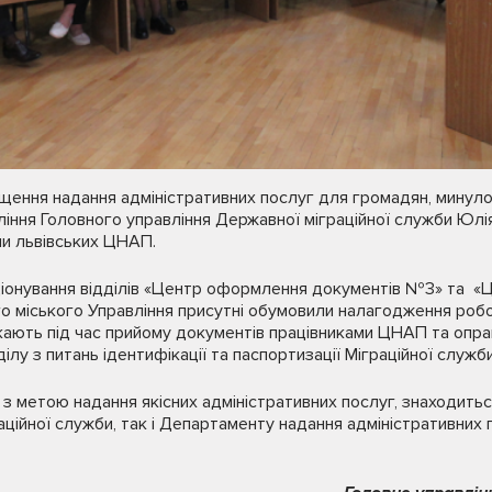
ащення надання адміністративних послуг для громадян, минул
ління Головного управління Державної міграційної служби Юлі
ми львівських ЦНАП.
кціонування відділів «Центр оформлення документів №3» та 
о міського Управління присутні обумовили налагодження роб
икають під час прийому документів працівниками ЦНАП та опр
ілу з питань ідентифікації та паспортизації Міграційної служби
 з метою надання якісних адміністративних послуг, знаходитьс
аційної служби, так і Департаменту надання адміністративних 