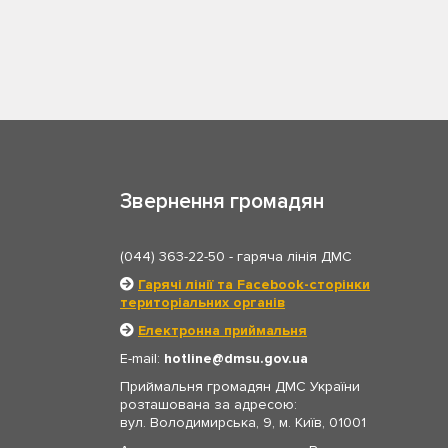
Звернення громадян
(044) 363-22-50
- гаряча лінія ДМС
Гарячі лінії та Facebook-сторінки
територіальних органів
Електронна приймальня
E-mail:
hotline
dmsu.gov.ua
Приймальня громадян ДМС України
розташована за адресою:
вул. Володимирська, 9, м. Київ, 01001