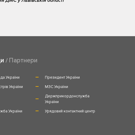
ня ДМС у Львівській області
ди
Партнери
да України
Президент України
стрів України
МЗС України
и
Держприкордонслужба
України
жба України
Урядовий контактний центр