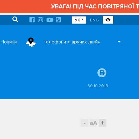
УВАГА! ПІД ЧАС ПОВІТРЯНОЇ ТРИ
УКР
ENG
Новини
Телефони «гарячих ліній»
30.10.2019
-
aA
+