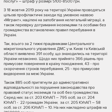
послуг» – штраф у розмірі 5100-8500 грн.
З 18 жовтня 2019 року на території України проводяться
цільові профілактичні заходи під умовною назвою
«Мігрант», націлені на запобігання нелегальній міграції, а
також перевірку дотримання іноземцями та особами без
громадянства встановлених правил перебування в
Україні.
Так, всього за 2 тижні працівниками Центрального
міжрегіонального управління ДМС у м. Києві та Київській
області виявлено 391 особу, що знаходились на території
України незаконно. Щодо них прийнято 366 рішень про
примусове повернення в країну походження, 43 - про
скорочення строків перебування, 25 - про примусове
видворення за межі України.
Також 885 осіб притягнули до адміністративної
відповідальності за порушення законодавства про
правовий статус іноземців та осіб без громадянства.
Серед них: за ст. 203 КУпАП – 795 осіб, за ст. 204
КУпАП - 22 громадян України, за ст. 205 КУпАП – 58
осіб, за ст. 206 КУпАП – 10. На них накладено штрафів на