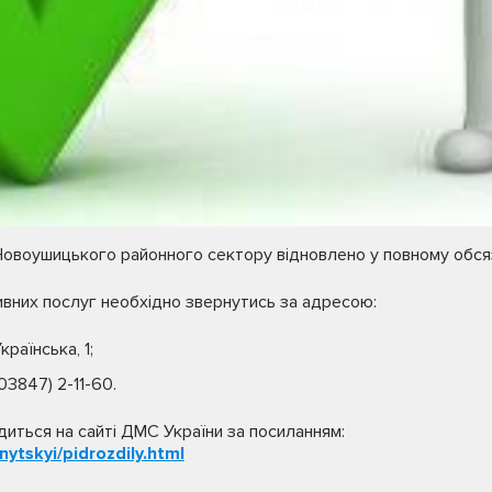
овоушицького районного сектору відновлено у повному обсяз
ивних послуг необхідно звернутись за адресою:
країнська, 1;
03847) 2-11-60.
иться на сайті ДМС України за посиланням:
ytskyi/pidrozdily.html