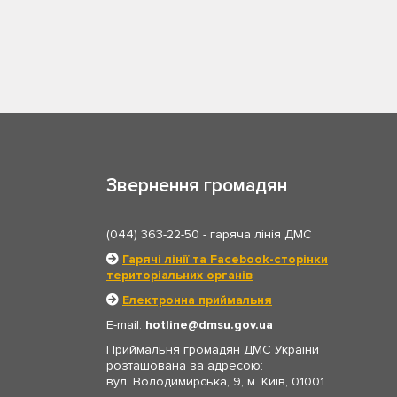
Звернення громадян
(044) 363-22-50
- гаряча лінія ДМС
Гарячі лінії та Facebook-сторінки
територіальних органів
Електронна приймальня
E-mail:
hotline
dmsu.gov.ua
Приймальня громадян ДМС України
розташована за адресою:
вул. Володимирська, 9, м. Київ, 01001