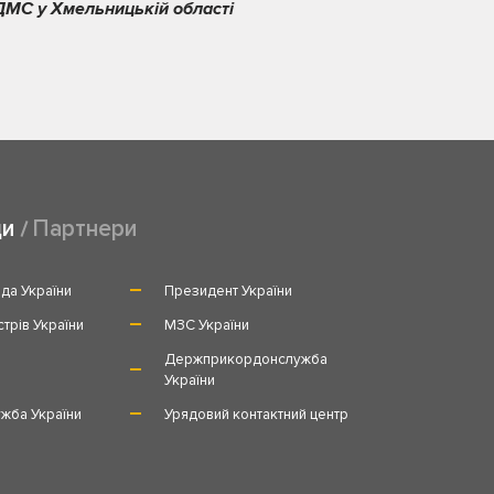
ДМС у Хмельницькій області
ди
Партнери
да України
Президент України
стрів України
МЗС України
и
Держприкордонслужба
України
жба України
Урядовий контактний центр