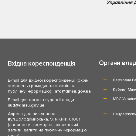
Управління 
Органи вла
Вхідна кореспонденція
E-mail для вхідної кореспонденції (окрім
Верховна Ра
звернень громадян та запитів на
Кабінет Міні
публічну інформацію):
info
dmsu.gov.ua
МВС Україн
E-mail для органів судової влади:
sud
dmsu.gov.ua
Адреса для листування:
Нацдержслу
вул.Володимирська, 9, м.Київ, 01001
(звернення громадян, адвокатські
запити, запити на публічну інформацію
тощо)