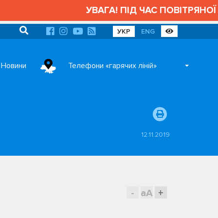
УВАГА! ПІД ЧАС ПОВІТРЯНОЇ 
УКР
ENG
Новини
Телефони «гарячих ліній»
12.11.2019
-
aA
+