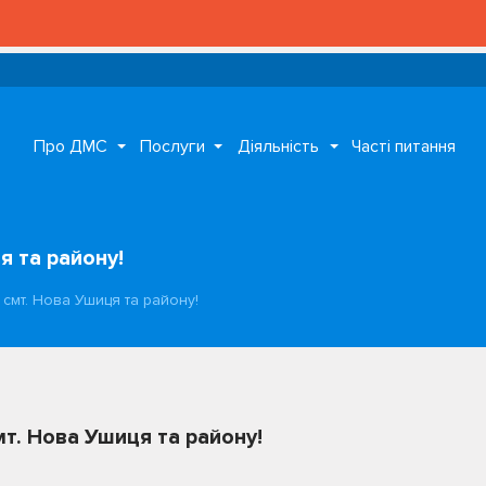
Про ДМС
Послуги
Діяльність
Часті питання
я та району!
смт. Нова Ушиця та району!
т. Нова Ушиця та району!