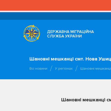
ДЕРЖАВНА МІГРАЦІЙНА
СЛУЖБА УКРАЇНИ
Шановні мешканці смт. Нова Ушиц
Всі новини
У регіонах
Шановні мешканці 
Шановні мешканці см