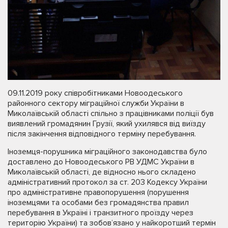
09.11.2019 року співробітниками Новоодеського
районного сектору міграційної служби України в
Миколаївській області спільно з працівниками поліції був
виявлений громадянин Грузії, який ухилявся від виїзду
після закінчення відповідного терміну перебування.
Іноземця-порушника міграційного законодавства було
доставлено до Новоодеського РВ УДМС України в
Миколаївській області, де відносно нього складено
адміністративний протокол за ст. 203 Кодексу України
про адміністративне правопорушення (порушення
іноземцями та особами без громадянства правил
перебування в Україні і транзитного проїзду через
територію України) та зобов’язано у найкоротший термін