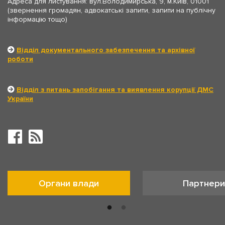
Адреса для листування: вул.Володимирська, 9, м.Київ, 01001
(звернення громадян, адвокатські запити, запити на публічну
інформацію тощо)
Відділ документального забезпечення та архівної
роботи
Відділ з питань запобігання та виявлення корупції ДМС
України
Органи влади
Партнери