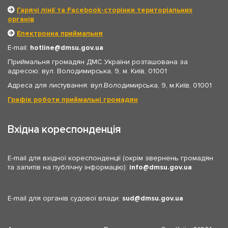
Гарячі лінії та Facebook-сторінки територіальних
органів
Електронна приймальня
E-mail:
hotline
dmsu.gov.ua
Приймальня громадян ДМС України розташована за
адресою: вул. Володимирська, 9, м. Київ, 01001
Адреса для листування: вул.Володимирська, 9, м.Київ, 01001
Графік роботи приймальні громадян
Вхідна кореспонденція
E-mail для вхідної кореспонденції (окрім звернень громадян
та запитів на публічну інформацію):
info
dmsu.gov.ua
E-mail для органів судової влади:
sud
dmsu.gov.ua