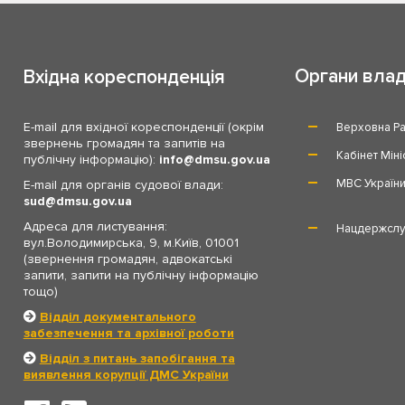
Органи вла
Вхідна кореспонденція
E-mail для вхідної кореспонденції (окрім
Верховна Ра
звернень громадян та запитів на
Кабінет Міні
публічну інформацію):
info
dmsu.gov.ua
МВС Україн
E-mail для органів судової влади:
sud
dmsu.gov.ua
Адреса для листування:
Нацдержслу
вул.Володимирська, 9, м.Київ, 01001
(звернення громадян, адвокатські
запити, запити на публічну інформацію
тощо)
Відділ документального
забезпечення та архівної роботи
Відділ з питань запобігання та
виявлення корупції ДМС України