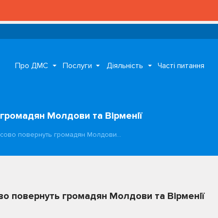
Про ДМС
Послуги
Діяльність
Часті питання
 громадян Молдови та Вірменії
усово повернуть громадян Молдови…
во повернуть громадян Молдови та Вірменії