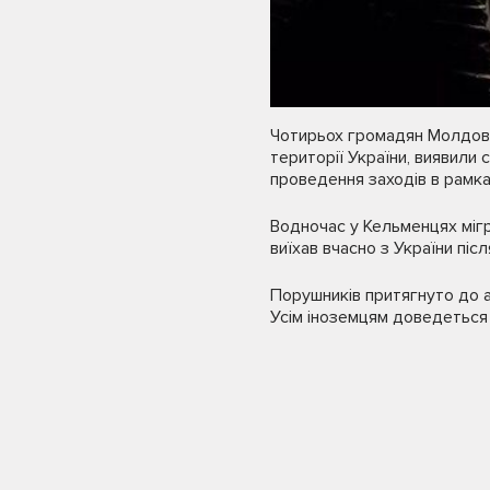
Чотирьох громадян Молдови,
території України, виявили с
проведення заходів в рамках
Водночас у Кельменцях мігр
виїхав вчасно з України пі
Порушників притягнуто до а
Усім іноземцям доведеться 