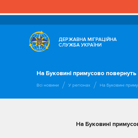
ДЕРЖАВНА МІГРАЦІЙНА
СЛУЖБА УКРАЇНИ
На Буковині примусово повернуть
Всі новини
У регіонах
На Буковині прим
На Буковині примусо