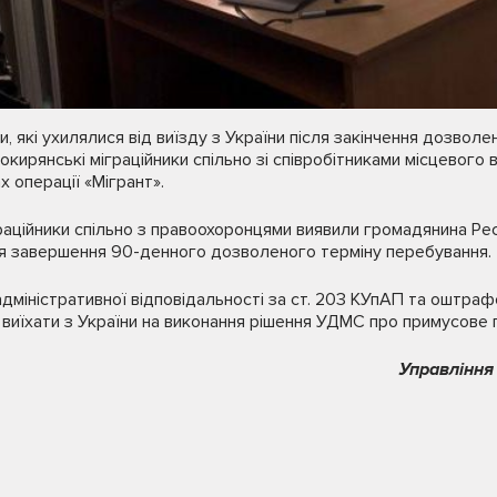
 які ухилялися від виїзду з України після закінчення дозволе
окирянські міграційники спільно зі співробітниками місцевого ві
 операції «Мігрант».
аційники спільно з правоохоронцями виявили громадянина Респ
сля завершення 90-денного дозволеного терміну перебування.
дміністративної відповідальності за ст. 203 КУпАП та оштрафо
виїхати з України на виконання рішення УДМС про примусове 
Управління