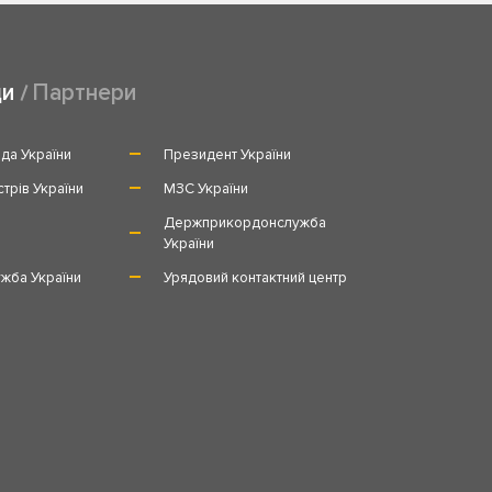
ди
Партнери
да України
Президент України
стрів України
МЗС України
и
Держприкордонслужба
України
жба України
Урядовий контактний центр