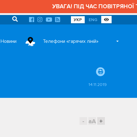
УВАГА! ПІД ЧАС ПОВІТРЯНОЇ Т
УКР
ENG
Новини
Телефони «гарячих ліній»
14.11.2019
-
aA
+