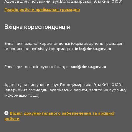
Адреса для листування: вул.Володимирська, 9, м.Київ, 01001
Графік роботи приймальні громадян
Вхідна кореспонденція
E-mail для вхідної кореспонденції (окрім звернень громадян
та запитів на публічну інформацію):
info
dmsu.gov.ua
E-mail для органів судової влади:
sud
dmsu.gov.ua
Адреса для листування: вул.Володимирська, 9, м.Київ, 01001
(звернення громадян, адвокатські запити, запити на публічну
інформацію тощо)
Відділ документального забезпечення та архівної
роботи