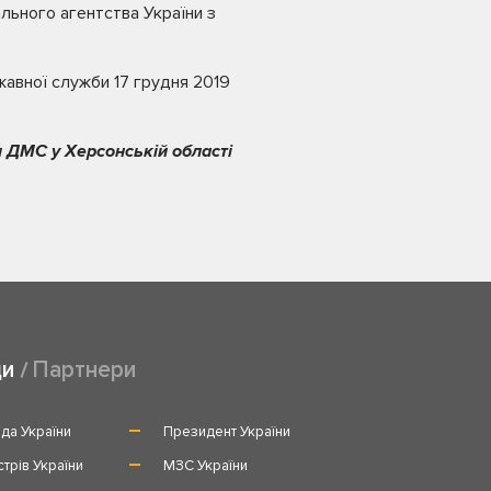
льного агентства України з
жавної служби 17 грудня 2019
 ДМС у Херсонській області
ди
Партнери
да України
Президент України
стрів України
МЗС України