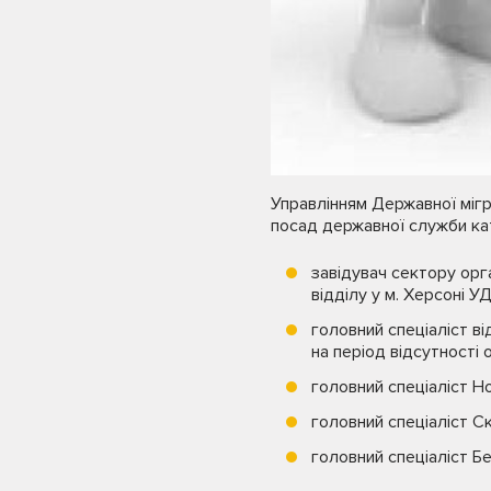
Управлінням Державної мігр
посад державної служби кате
завідувач сектору орга
відділу у м. Херсоні У
головний спеціаліст ві
на період відсутності о
головний спеціаліст Н
головний спеціаліст С
головний спеціаліст 