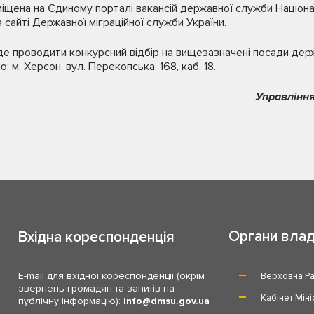
іщена на Єдиному порталі вакансій державної служби Націона
 сайті Державної міграційної служби України.
е проводити конкурсний відбір на вищезазначені посади дер
: м. Херсон, вул. Перекопська, 168, каб. 18.
Управління
Органи вла
Вхідна кореспонденція
E-mail для вхідної кореспонденції (окрім
Верховна Ра
звернень громадян та запитів на
Кабінет Міні
публічну інформацію):
info
dmsu.gov.ua