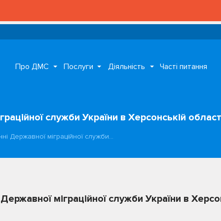
Про ДМС
Послуги
Діяльність
Часті питання
граційної служби України в Херсонській област
нні Державної міграційної служби…
 Державної міграційної служби України в Херсо