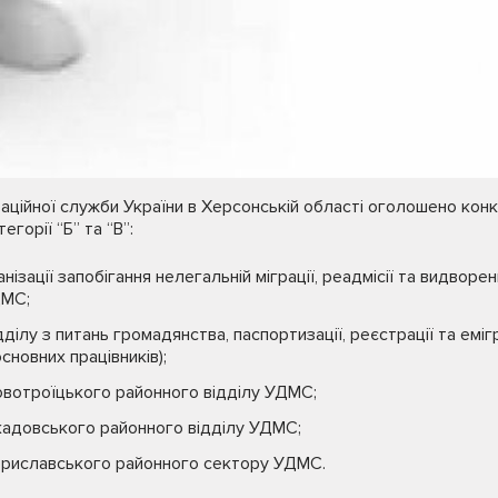
аційної служби України в Херсонській області оголошено кон
горії “Б” та “В”:
нізації запобігання нелегальній міграції, реадмісії та видво
ДМС;
дділу з питань громадянства, паспортизації, реєстрації та еміг
сновних працівників);
овотроїцького районного відділу УДМС;
кадовського районного відділу УДМС;
Бериславського районного сектору УДМС.