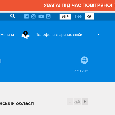
УВАГА! ПІД ЧАС ПОВІТРЯНОЇ Т
УКР
ENG
Новини
Телефони «гарячих ліній»
і
27.11.2019
-
aA
+
нській області