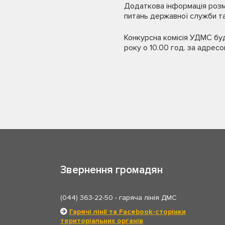
Додаткова інформація розм
питань державної служби та
Конкурсна комісія УДМС буд
року о 10.00 год. за адресою
Звернення громадян
(044) 363-22-50
- гаряча лінія ДМС
Гарячі лінії та Facebook-сторінки
територіальних органів