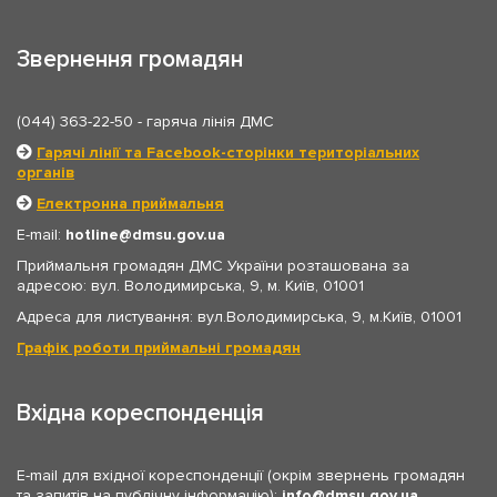
Звернення громадян
(044) 363-22-50
- гаряча лінія ДМС
Гарячі лінії та Facebook-сторінки територіальних
органів
Електронна приймальня
E-mail:
hotline
dmsu.gov.ua
Приймальня громадян ДМС України розташована за
адресою: вул. Володимирська, 9, м. Київ, 01001
Адреса для листування: вул.Володимирська, 9, м.Київ, 01001
Графік роботи приймальні громадян
Вхідна кореспонденція
E-mail для вхідної кореспонденції (окрім звернень громадян
та запитів на публічну інформацію):
info
dmsu.gov.ua