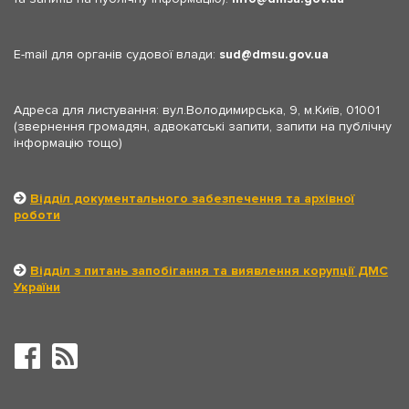
E-mail для органів судової влади:
sud
dmsu.gov.ua
Адреса для листування: вул.Володимирська, 9, м.Київ, 01001
(звернення громадян, адвокатські запити, запити на публічну
інформацію тощо)
Відділ документального забезпечення та архівної
роботи
Відділ з питань запобігання та виявлення корупції ДМС
України