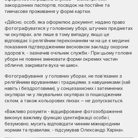
закордонних паспортів, посвідок на постійне та
тимчасове проживання у формі картки.
«Дійсно, особі, яка оформлює документ, надано право
фотографуватися у головному уборі, штучних предметах
чи окулярах, але лише в тому випадку, якщо це
відповідає її релігійним переконанням чи на це є медичні
показання підтвердженими висновком закладу охорони
здоров’я, - зазначив очільник служби.- При цьому головні
убори не повинні змінювати форми окремих частин
обличчя, закривати вуха чи шию».
Фотографування у головних уборах, не пов’язаних з
релігійними віруваннями і традиціями, з навушниками (хай
навіть і бездротовими), у сонцезахисних і затемнених
окулярах чи у лікувальних окулярах із пошкодженим
склом, а також кольорових лінзах – не допускається.
«Важливо розуміти - відцифроване фотозображення
виконує важливу функцію ідентифікації особи і,
безумовно, мусить відповідати чинним міжнародним
нормам та правилам, - підсумував Олександр Харіна».