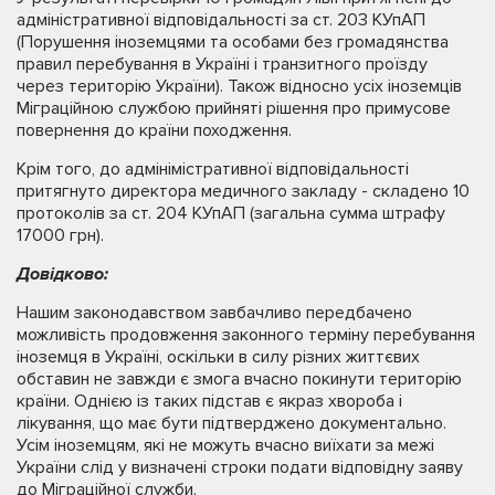
адміністративної відповідальності за ст. 203 КУпАП
(Порушення іноземцями та особами без громадянства
правил перебування в Україні і транзитного проїзду
через територію України). Також відносно усіх іноземців
Міграційною службою прийняті рішення про примусове
повернення до країни походження.
Крім того, до адмінімістративної відповідальності
притягнуто директора медичного закладу - складено 10
протоколів за ст. 204 КУпАП (загальна сумма штрафу
17000 грн).
Довідково:
Нашим законодавством завбачливо передбачено
можливість продовження законного терміну перебування
іноземця в Україні, оскільки в силу різних життєвих
обставин не завжди є змога вчасно покинути територію
країни. Однією із таких підстав є якраз хвороба і
лікування, що має бути підтверджено документально.
Усім іноземцям, які не можуть вчасно виїхати за межі
України слід у визначені строки подати відповідну заяву
до Міграційної служби.