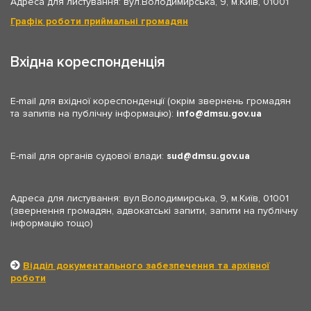
Адреса для листування: вул.Володимирська, 9, м.Київ, 01001
Графік роботи приймальні громадян
Вхідна кореспонденція
E-mail для вхідної кореспонденції (окрім звернень громадян
та запитів на публічну інформацію):
info
dmsu.gov.ua
E-mail для органів судової влади:
sud
dmsu.gov.ua
Адреса для листування: вул.Володимирська, 9, м.Київ, 01001
(звернення громадян, адвокатські запити, запити на публічну
інформацію тощо)
Відділ документального забезпечення та архівної
роботи