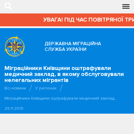
УВАГА! ПІД ЧАС ПОВІТРЯНОЇ ТР
ДЕРЖАВНА МІГРАЦІЙНА
СЛУЖБА УКРАЇНИ
Міграційники Київщини оштрафували
медичний заклад, в якому обслуговували
нелегальних мігрантів
Всі новини
У регіонах
Міграційники Київщини оштрафували медичний заклад,…
29.11.2019