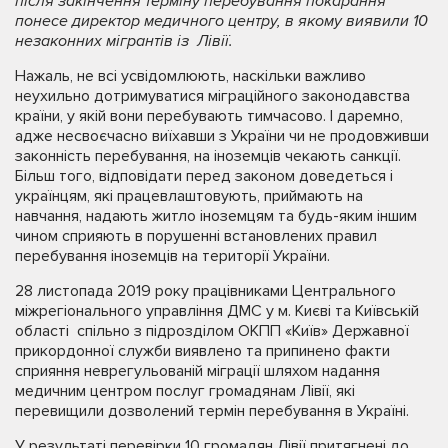
після закінчення терміну перебування
п
окарання
понесе директор медичного
центр
у, в якому
виявили 10
незаконних мігрантів із Лівії.
Нажаль, не всі усвідомлюють, наскільки важливо
неухильно дотримуватися міграційного законодавства
країни, у якій вони перебувають тимчасово. І даремно,
адже несвоєчасно виїхавши з України чи не продовживши
законність перебування, на іноземців чекають санкції.
Більш того, відповідати перед законом доведеться і
українцям, які працевлаштовують, приймають на
навчання, надають житло іноземцям та будь-яким іншим
чином сприяють в порушенні встановлених правил
перебування іноземців на території України.
28 листопада 2019 року працiвниками Центрального
міжрегіонального управління ДМС у м. Києві та Київській
області спільно з підрозділом ОКПП «Київ» Державної
прикордонної служби виявлено та припинено факти
сприяння неврегульованій міграції шляхом надання
медичним центром послуг громадянам Лівії, які
перевищили дозволений термін перебування в Україні.
У результаті перевірки 10 громадян Лівії притягнені до