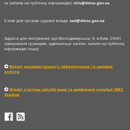
та запитів на публічну інформацію):
info
dmsu.gov.ua
E-mail для органів судової влади:
sud
dmsu.gov.ua
Адреса для листування: вул.Володимирська, 9, м.Київ, 01001
(звернення громадян, адвокатські запити, запити на публічну
інформацію тощо)
Відділ документального забезпечення та архівної
роботи
Відділ з питань запобігання та виявлення корупції ДМС
України