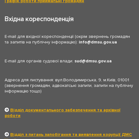
Графік роботи приймальні громадян
Вхідна кореспонденція
E-mail для вхідної кореспонденції (окрім звернень громадян
та запитів на публічну інформацію):
info
dmsu.gov.ua
E-mail для органів судової влади:
sud
dmsu.gov.ua
Адреса для листування: вул.Володимирська, 9, м.Київ, 01001
(звернення громадян, адвокатські запити, запити на публічну
інформацію тощо)
Відділ документального забезпечення та архівної
роботи
Відділ з питань запобігання та виявлення корупції ДМС