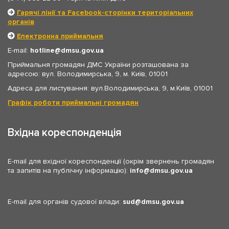
Гарячі лінії та Facebook-сторінки територіальних
органів
Електронна приймальня
E-mail:
hotline
dmsu.gov.ua
Приймальня громадян ДМС України розташована за
адресою: вул. Володимирська, 9, м. Київ, 01001
Адреса для листування: вул.Володимирська, 9, м.Київ, 01001
Графік роботи приймальні громадян
Вхідна кореспонденція
E-mail для вхідної кореспонденції (окрім звернень громадян
та запитів на публічну інформацію):
info
dmsu.gov.ua
E-mail для органів судової влади:
sud
dmsu.gov.ua