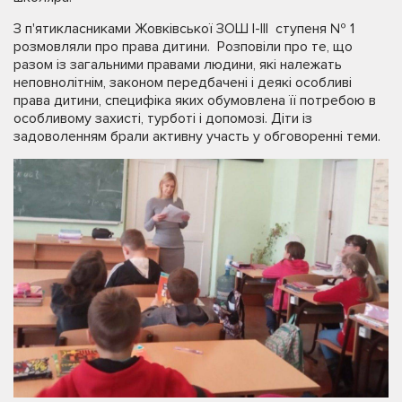
З п'ятикласниками Жовківської ЗОШ І-ІІІ ступеня № 1
розмовляли про права дитини. Розповіли про те, що
разом із загальними правами людини, які належать
неповнолітнім, законом передбачені і деякі особливі
права дитини, специфіка яких обумовлена її потребою в
особливому захисті, турботі і допомозі. Діти із
задоволенням брали активну участь у обговоренні теми.