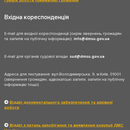
Графік роботи приймальні громадян
Вхідна кореспонденція
E-mail для вхідної кореспонденції (окрім звернень громадян
та запитів на публічну інформацію):
info
dmsu.gov.ua
E-mail для органів судової влади:
sud
dmsu.gov.ua
Адреса для листування: вул.Володимирська, 9, м.Київ, 01001
(звернення громадян, адвокатські запити, запити на публічну
інформацію тощо)
Відділ документального забезпечення та архівної
роботи
Відділ з питань запобігання та виявлення корупції ДМС