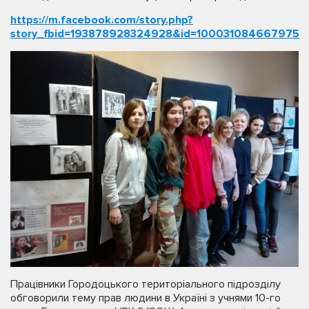
https://m.facebook.com/story.php?
story_fbid=193878928324928&id=100031084667975
Працівники Городоцького територіального підрозділу
обговорили тему прав людини в Україні з учнями 10-го