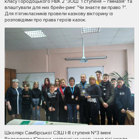
класу Городоцького НВК 2 "ЗОШ 1 ступеня – гімназія" та
влаштували для них брейн-ринг "Чи знаєте ви право ?".
Для п’ятикласників провели казкову вікторину із
розповідями про права героїв казок.
Школярі Самбірської СЗШ І-ІІІ ступеня №3 імені
Володимира Юричка, названої на честь учня тієї школи,