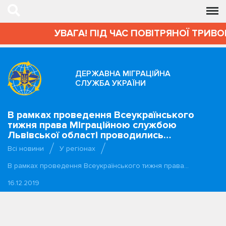
УВАГА! ПІД ЧАС ПОВІТРЯНОЇ ТРИВОГИ 
ДЕРЖАВНА МІГРАЦІЙНА
СЛУЖБА УКРАЇНИ
В рамках проведення Всеукраїнського
тижня права Міграційною службою
Львівської області проводились…
Всі новини
У регіонах
В рамках проведення Всеукраїнського тижня права…
16.12.2019