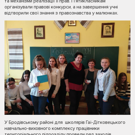
та механізми реалізації її прав. П’ятикласникам
організували правові конкурси, а на завершення учні
відтворили свої знання з правознавства у малюнках.
У Бродівському районі для школярів Гаї-Дітковецького
навчально-виховного комплексу працівники
територіального підрозділу провели ряд заходів,