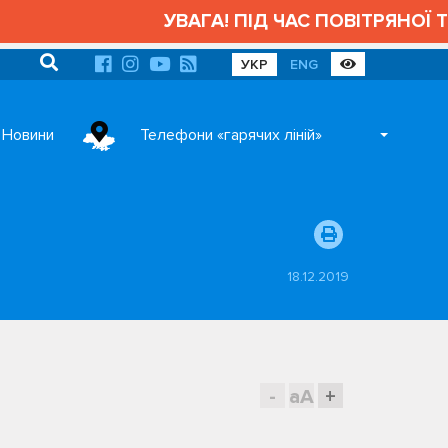
УВАГА! ПІД ЧАС ПОВІТРЯНОЇ ТР
УКР
ENG
Новини
Телефони «гарячих ліній»
18.12.2019
-
aA
+