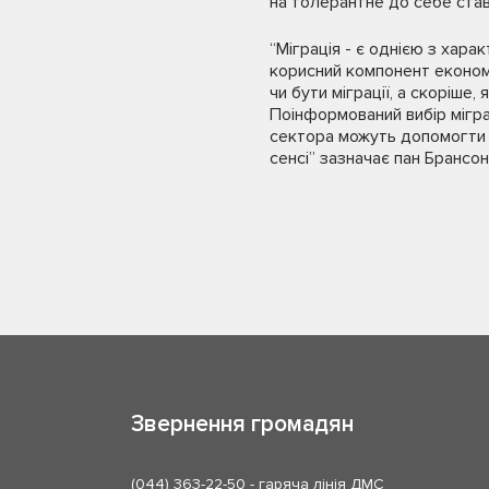
на толерантне до себе став
“Міграція - є однією з хара
корисний компонент економі
чи бути міграції, а скоріше
Поінформований вибір мігра
сектора можуть допомогти р
сенсі” зазначає пан Брансон
Звернення громадян
(044) 363-22-50
- гаряча лінія ДМС