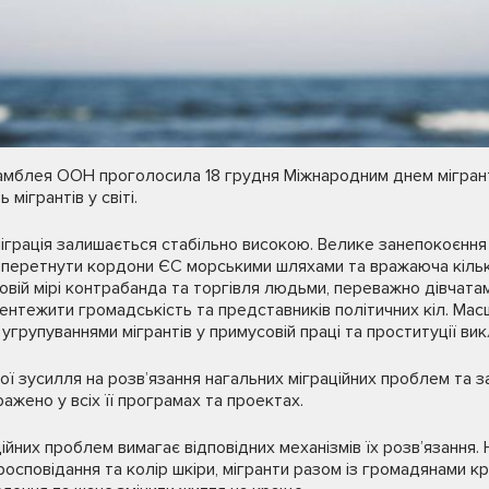
амблея ООН проголосила 18 грудня Міжнародним днем мігрант
 мігрантів у світі.
міграція залишається стабільно високою. Велике занепокоєнн
о перетнути кордони ЄС морськими шляхами та вражаюча кільк
овій мірі контрабанда та торгівля людьми, переважно дівчатами
ентежити громадськість та представників політичних кіл. Ма
угрупуваннями мігрантів у примусовій праці та проституції ви
ої зусилля на розв’язання нагальних міграційних проблем та 
ражено у всіх її програмах та проектах.
ійних проблем вимагає відповідних механізмів їх розв’язання.
іросповідання та колір шкіри, мігранти разом із громадянами 