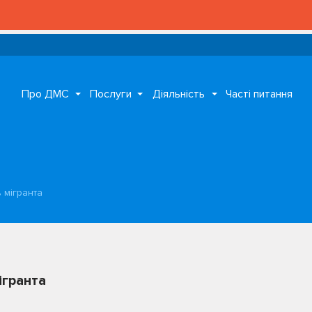
Про ДМС
Послуги
Діяльність
Часті питання
 мігранта
ігранта