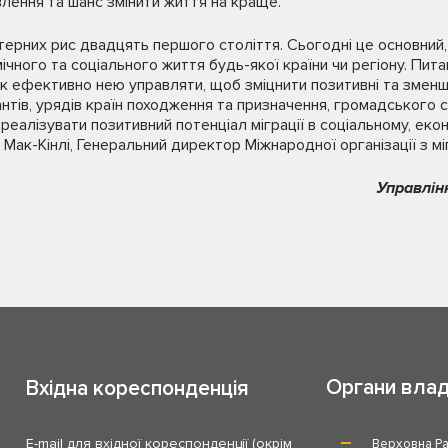
лення та шанс змінити життя на краще.
ктерних рис двадцять першого століття. Сьогодні це основний,
чного та соціального життя будь-якої країни чи регіону. Пита
, як ефективно нею управляти, щоб зміцнити позитивні та зменши
нтів, урядів країн походження та призначення, громадського 
еалізувати позитивний потенціал міграції в соціальному, еко
 Мак-Кінлі, Генеральний директор Міжнародної організації з міг
Управлін
Органи вла
Вхідна кореспонденція
E-mail для вхідної кореспонденції (окрім
Верховна Ра