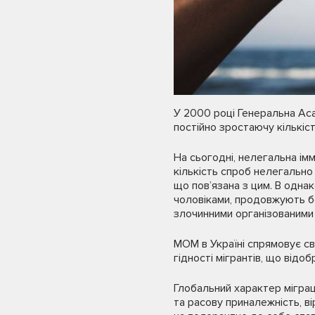
У 2000 році Генеральна Ас
постійно зростаючу кількість
На сьогодні, нелегальна ім
кількість спроб нелегальн
що пов’язана з цим. В однак
чоловіками, продовжують б
злочинними організованими 
МОМ в Україні спрямовує св
гідності мігрантів, що відоб
Глобальний характер міграц
та расову приналежність, в