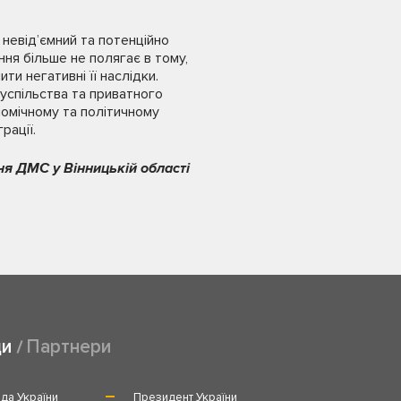
 невід’ємний та потенційно
ння більше не полягає в тому,
ти негативні її наслідки.
суспільства та приватного
номічному та політичному
рації.
ня ДМС у Вінницькій області
ди
Партнери
да України
Президент України