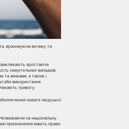
а, враховуючи велику та
я викликають зростаюча
ість смертельних випадків,
 та жінками, а також і
сштаби використання
кликають тривогу.
забезпечення поваги людської
 Незважаючи на національну
країн призначення мають право