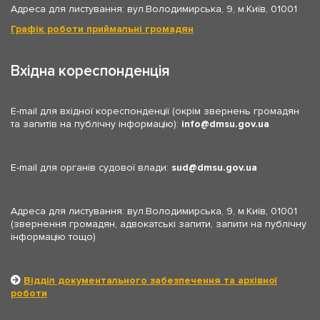
Адреса для листування: вул.Володимирська, 9, м.Київ, 01001
Графік роботи приймальні громадян
Вхідна кореспонденція
E-mail для вхідної кореспонденції (окрім звернень громадян
та запитів на публічну інформацію):
info
dmsu.gov.ua
E-mail для органів судової влади:
sud
dmsu.gov.ua
Адреса для листування: вул.Володимирська, 9, м.Київ, 01001
(звернення громадян, адвокатські запити, запити на публічну
інформацію тощо)
Відділ документального забезпечення та архівної
роботи