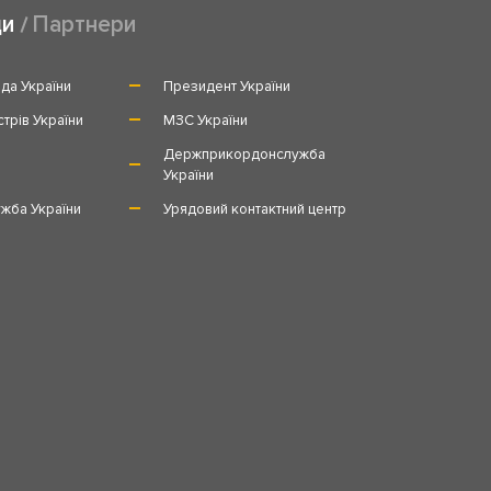
ди
Партнери
да України
Президент України
стрів України
МЗС України
и
Держприкордонслужба
України
жба України
Урядовий контактний центр