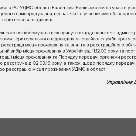
ького РС УДМС області Валентина Белінська взяла участь у ро
цевого самоврядування, під час якого учасниками обговорено
 територіальної одиниці.
лінська поінформувала всіх присутніх щодо кількості адмініст
иками територіального підрозділу міграційної служби протяг
 реєстрації місця проживання та зняття з реєстраційного облі
ний вибір місця проживання в Україні» від 11.12.03 року та п
рації місця проживання та Порядку передачі органами реєстр
реєстру» від 02.03.16 року, а також щодо порядку передачі і
про реєстрацію місця проживання УДМС в області.
Управління 