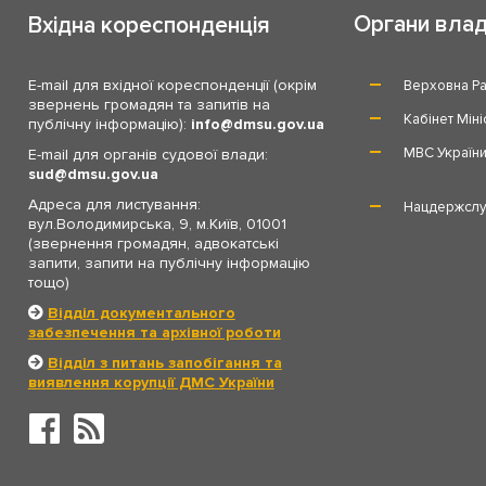
Органи вла
Вхідна кореспонденція
E-mail для вхідної кореспонденції (окрім
Верховна Ра
звернень громадян та запитів на
Кабінет Міні
публічну інформацію):
info
dmsu.gov.ua
МВС Україн
E-mail для органів судової влади:
sud
dmsu.gov.ua
Адреса для листування:
Нацдержслу
вул.Володимирська, 9, м.Київ, 01001
(звернення громадян, адвокатські
запити, запити на публічну інформацію
тощо)
Відділ документального
забезпечення та архівної роботи
Відділ з питань запобігання та
виявлення корупції ДМС України