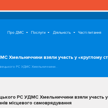
Про ДМС
Послуги
Діяльність
Часті питання
МС Хмельниччини взяли участь у «круглому ст
овецького РС УДМС Хмельниччини…
цького РС УДМС Хмельниччини взяли участь у 
анів місцевого самоврядування