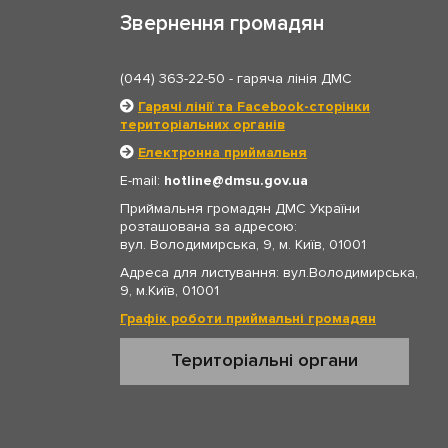
Звернення громадян
(044) 363-22-50
- гаряча лінія ДМС
Гарячі лінії та Facebook-сторінки
територіальних органів
Електронна приймальня
E-mail:
hotline
dmsu.gov.ua
Приймальня громадян ДМС України
розташована за адресою:
вул. Володимирська, 9, м. Київ, 01001
Адреса для листування: вул.Володимирська,
9, м.Київ, 01001
Графік роботи приймальні громадян
Територіальні органи