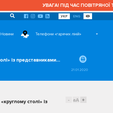
УВАГА! ПІД ЧАС ПОВІТРЯНОЇ ТРИ
УКР
ENG
Новини
Телефони «гарячих ліній»
олі» із представниками…
21.01.2020
-
aA
+
«круглому столі» із