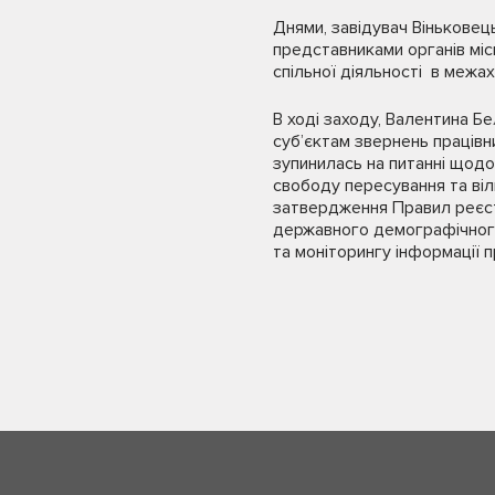
Днями, завідувач Віньковец
представниками органів міс
спільної діяльності в межах
В ході заходу, Валентина Бе
суб’єктам звернень працівн
зупинилась на питанні щодо
свободу пересування та віль
затвердження Правил реєст
державного демографічного 
та моніторингу інформації 