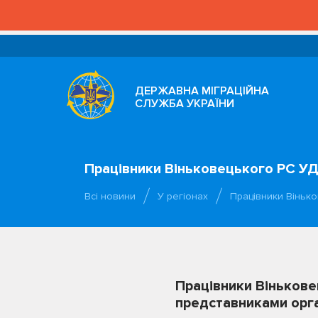
ДЕРЖАВНА МІГРАЦІЙНА
СЛУЖБА УКРАЇНИ
Працівники Віньковецького РС УД
Всі новини
У регіонах
Працівники Віньк
Працівники Вінькове
представниками орг