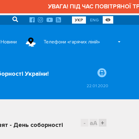
УВАГА! ПІД ЧАС ПОВІТРЯНОЇ ТРИВОГИ А
УКР
ENG
Новини
Телефони «гарячих ліній»
орності України!
22.01.2020
-
aA
+
ят - День соборності