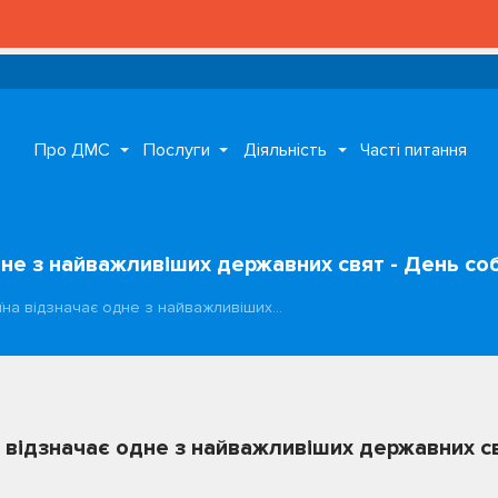
Про ДМС
Послуги
Діяльність
Часті питання
дне з найважливіших державних свят - День соб
їна відзначає одне з найважливіших…
а відзначає одне з найважливіших державних св