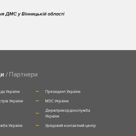
ня ДМС у Вінницькій області
ди
Партнери
да України
Президент України
стрів України
МЗС України
и
Держприкордонслужба
України
жба України
Урядовий контактний центр