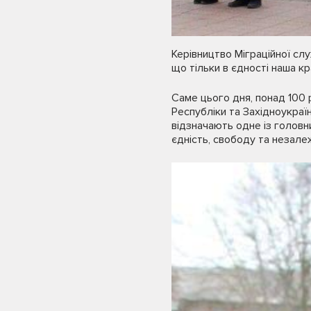
Керівництво Міграційної сл
що тільки в єдності наша к
Саме цього дня, понад 100 
Республіки та Західноукраї
відзначають одне із головни
єдність, свободу та незалеж