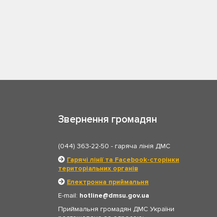
Звернення громадян
(044) 363-22-50
- гаряча лінія ДМС
Гарячі лінії та Facebook-сторінки
територіальних органів
Електронна приймальня
E-mail:
hotline
dmsu.gov.ua
Приймальня громадян ДМС України