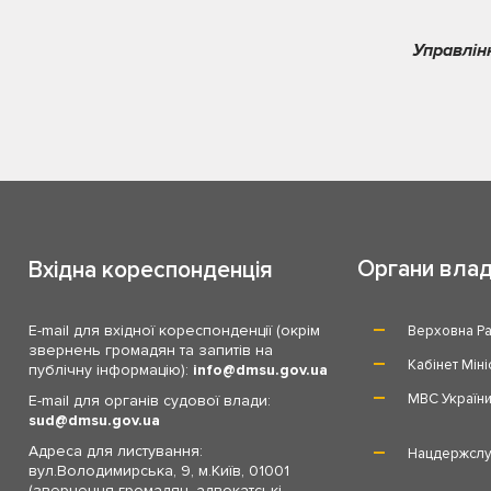
Управлін
Органи вла
Вхідна кореспонденція
E-mail для вхідної кореспонденції (окрім
Верховна Ра
звернень громадян та запитів на
Кабінет Міні
публічну інформацію):
info
dmsu.gov.ua
МВС Україн
E-mail для органів судової влади:
sud
dmsu.gov.ua
Адреса для листування:
Нацдержслу
вул.Володимирська, 9, м.Київ, 01001
(звернення громадян, адвокатські