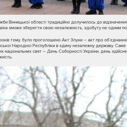
ужби Вінницької області традиційно долучилось до відзначення
раїна зможе зберегти свою незалежність, здобуту не одним пок
років тому, було проголошено Акт Злуки – акт про об’єднання
нської Народної Республіки в єдину незалежну державу. Саме 
х національних свят – День Соборності України, день здійснен
ність.