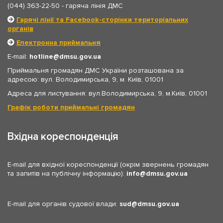
(044) 363-22-50
- гаряча лінія ДМС
Гарячі лінії та Facebook-сторінки територіальних
органів
Електронна приймальня
E-mail:
hotline
dmsu.gov.ua
Приймальня громадян ДМС України розташована за
адресою: вул. Володимирська, 9, м. Київ, 01001
Адреса для листування: вул.Володимирська, 9, м.Київ, 01001
Графік роботи приймальні громадян
Вхідна кореспонденція
E-mail для вхідної кореспонденції (окрім звернень громадян
та запитів на публічну інформацію):
info
dmsu.gov.ua
E-mail для органів судової влади:
sud
dmsu.gov.ua