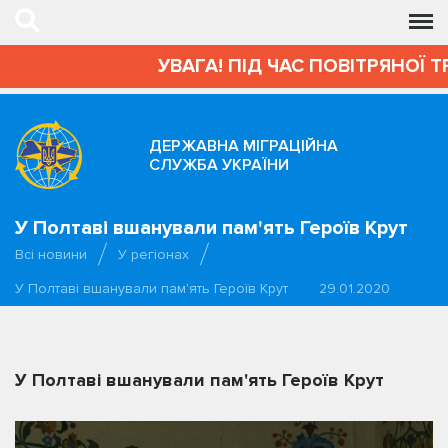
УВАГА! ПІД ЧАС ПОВІТРЯНОЇ Т
ДЕРЖАВНА МІГРАЦІЙНА
СЛУЖБА УКРАЇНИ
У Полтаві вшанували пам'ять Героїв Крут
Всі новини
У регіонах
У Полтаві вшанували пам'ять Героїв Крут
29.01.2020
У Полтаві вшанували пам'ять Героїв Крут