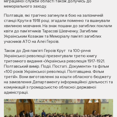
міграційної служби області також долучись до
меморіального заходу.
Полтавців, які трагічно загинули в бою на залізничній
станції Крути в 1918 році, згадали поіменно та вшанували
хвилиною мовчання. На знак пошани до загиблих поклали
квіти до пам’ятників Тарасові Шевченку, Загиблим
Українським Козакам та Меморіалу пам’яті загиблих
учасників АТО на Алеї Героїв.
Також до Дня пам’яті Героїв Крут та 100-річчя
Української революції презентували третю книгу
тритомного видання «Українська революція 1917-1921.
Полтавський вимір. Події. Постаті. Документи» та фільм
«100 років Української революції. Полтавщина. Фільм
третій». Вони виготовленні за кошти обласного бюджету
на замовлення Департаменту інформаційної діяльності та
комунікацій з громадськістю обласної державної
адміністрації.