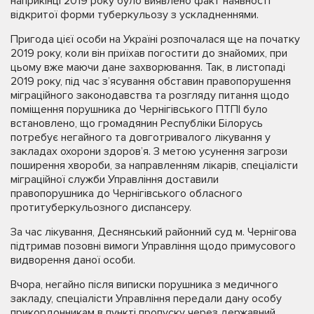
наприкінці 2019 року було виявлено факт наявності
відкритої форми туберкульозу з ускладненнями.
Пригода цієї особи на Україні розпочалася ще на початку
2019 року, коли він приїхав погостити до знайомих, при
цьому вже маючи дане захворювання. Так, в листопаді
2019 року, під час з’ясування обставин правопорушення
міграційного законодавства та розгляду питання щодо
поміщення порушника до Чернігівського ПТПІ було
встановлено, що громадянин Республіки Білорусь
потребує негайного та довготривалого лікування у
закладах охорони здоров’я. З метою усунення загрози
поширення хвороби, за направленням лікарів, спеціалісти
міграційної служби Управління доставили
правопорушника до Чернігівського обласного
протитуберкульозного диспансеру.
За час лікування, Деснянський районний суд м. Чернігова
підтримав позовні вимоги Управління щодо примусового
видворення даної особи.
Вчора, негайно після виписки порушника з медичного
закладу, спеціалісти Управління передали дану особу
прикордонникам в пункті пропуску через державний