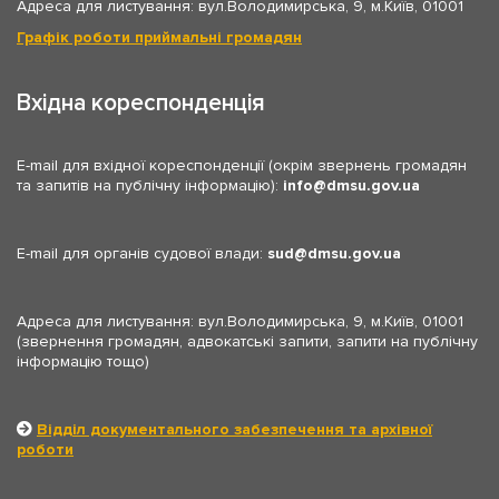
Адреса для листування: вул.Володимирська, 9, м.Київ, 01001
Графік роботи приймальні громадян
Вхідна кореспонденція
E-mail для вхідної кореспонденції (окрім звернень громадян
та запитів на публічну інформацію):
info
dmsu.gov.ua
E-mail для органів судової влади:
sud
dmsu.gov.ua
Адреса для листування: вул.Володимирська, 9, м.Київ, 01001
(звернення громадян, адвокатські запити, запити на публічну
інформацію тощо)
Відділ документального забезпечення та архівної
роботи