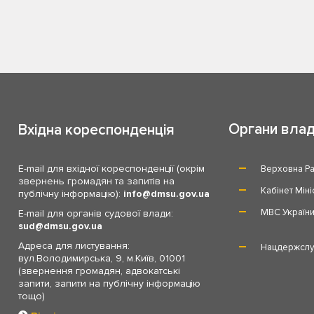
Органи вла
Вхідна кореспонденція
E-mail для вхідної кореспонденції (окрім
Верховна Ра
звернень громадян та запитів на
Кабінет Міні
публічну інформацію):
info
dmsu.gov.ua
МВС Україн
E-mail для органів судової влади:
sud
dmsu.gov.ua
Адреса для листування:
Нацдержслу
вул.Володимирська, 9, м.Київ, 01001
(звернення громадян, адвокатські
запити, запити на публічну інформацію
тощо)