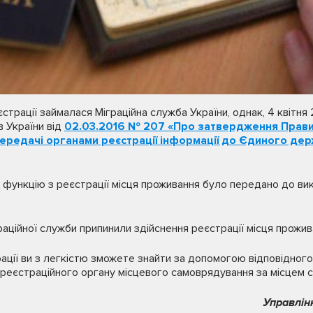
страції займалася Міграційна служба України, однак, 4 квітня
в України від
02.03.2016 № 207 «Про затвердження Правил
ередачі органами реєстрації інформації до Єдиного д
, функцію з реєстрації місця проживання було передано до ви
раційної служби припинили здійснення реєстрації місця прожив
ації ви з легкістю зможете знайти за допомогою відповідног
реєстраційного органу місцевого самоврядування за місцем св
Управлін