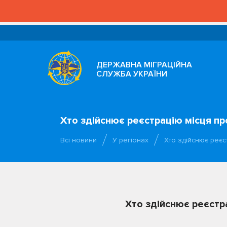
ДЕРЖАВНА МІГРАЦІЙНА
СЛУЖБА УКРАЇНИ
Хто здійснює реєстрацію місця п
Всі новини
У регіонах
Хто здійснює реєс
Хто здійснює реєстр