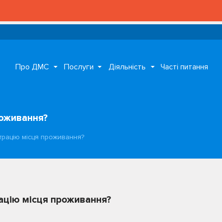
Про ДМС
Послуги
Діяльність
Часті питання
роживання?
трацію місця проживання?
ацію місця проживання?