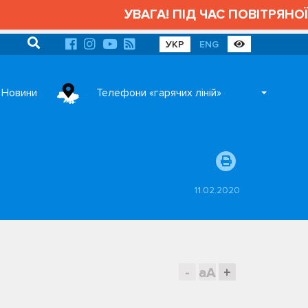
УВАГА! ПІД ЧАС ПОВІТРЯНОЇ Т
УКР
ENG
Новини
Телефони «гарячих ліній»
11.02.2020
-
aA
+