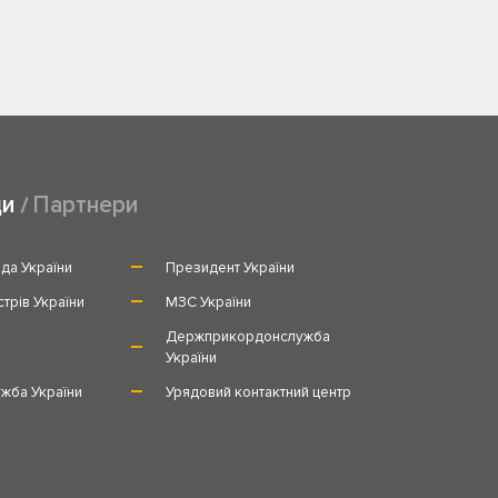
ди
Партнери
да України
Президент України
стрів України
МЗС України
и
Держприкордонслужба
України
жба України
Урядовий контактний центр