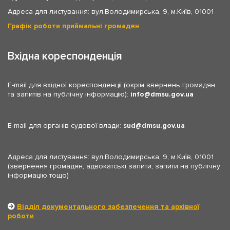
Адреса для листування: вул.Володимирська, 9, м.Київ, 01001
Графік роботи приймальні громадян
Вхідна кореспонденція
E-mail для вхідної кореспонденції (окрім звернень громадян
та запитів на публічну інформацію):
info
dmsu.gov.ua
E-mail для органів судової влади:
sud
dmsu.gov.ua
Адреса для листування: вул.Володимирська, 9, м.Київ, 01001
(звернення громадян, адвокатські запити, запити на публічну
інформацію тощо)
Відділ документального забезпечення та архівної
роботи