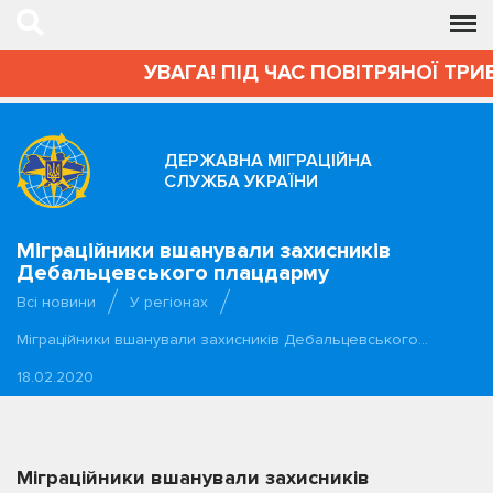
УВАГА! ПІД ЧАС ПОВІТРЯНОЇ ТРИВ
ДЕРЖАВНА МІГРАЦІЙНА
СЛУЖБА УКРАЇНИ
Міграційники вшанували захисників
Дебальцевського плацдарму
Всі новини
У регіонах
Міграційники вшанували захисників Дебальцевського…
18.02.2020
Міграційники вшанували захисників