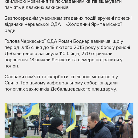
хвилиною мовчання та покладанням квітів вшанувати
пам’ять відважних захисників.
Безпосереднім учасникам згаданих подій вручені почесні
відзнаки Черкаської ОДА − «Холодний Яр» та міської
ради.
Голова Черкаської ОДА Роман Боднар зазначив, що у
період із 15 січня до 18 лютого 2015 року у боях у районі
Дебальцевого загинули 110 бійців, 270 отримали
поранення, 18 зникли безвісти та семеро потрапили у
полон.
Словами пам’яті та скорботи, спільною молитвою у
Свято-Троїцькому кафедральному соборі згадали
полеглих захисників Дебальцевського плацдарму.