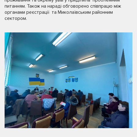
питанням. Також на нараді обговорено співпрацю між
органами реєстрації та Миколаївським районним
сектором.