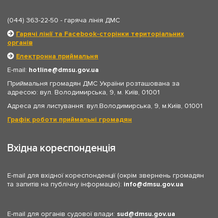
(044) 363-22-50
- гаряча лінія ДМС
Гарячі лінії та Facebook-сторінки територіальних
органів
Електронна приймальня
E-mail:
hotline
dmsu.gov.ua
Приймальня громадян ДМС України розташована за
адресою: вул. Володимирська, 9, м. Київ, 01001
Адреса для листування: вул.Володимирська, 9, м.Київ, 01001
Графік роботи приймальні громадян
Вхідна кореспонденція
E-mail для вхідної кореспонденції (окрім звернень громадян
та запитів на публічну інформацію):
info
dmsu.gov.ua
E-mail для органів судової влади:
sud
dmsu.gov.ua