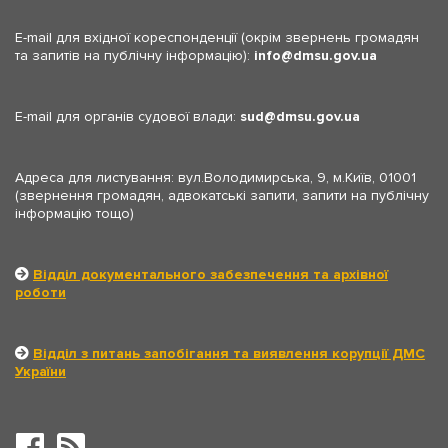
E-mail для вхідної кореспонденції (окрім звернень громадян
та запитів на публічну інформацію):
info
dmsu.gov.ua
E-mail для органів судової влади:
sud
dmsu.gov.ua
Адреса для листування: вул.Володимирська, 9, м.Київ, 01001
(звернення громадян, адвокатські запити, запити на публічну
інформацію тощо)
Відділ документального забезпечення та архівної
роботи
Відділ з питань запобігання та виявлення корупції ДМС
України