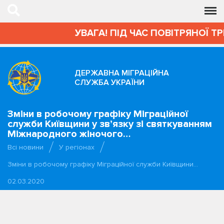
УВАГА! ПІД ЧАС ПОВІТРЯНОЇ Т
ДЕРЖАВНА МІГРАЦІЙНА
СЛУЖБА УКРАЇНИ
Зміни в робочому графіку Міграційної
служби Київщини у зв’язку зі святкуванням
Міжнародного жіночого…
Всі новини
У регіонах
Зміни в робочому графіку Міграційної служби Київщини…
02.03.2020