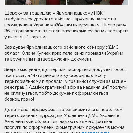
Щороку за традицією у Ярмолинецькому НВК
відбувається урочисте дійство - вручення паспортів
громадянина України майбутнім випускникам. Цього разу,
36 старшокласників стали власниками сучасних паспортів
у вигляді ID-картки.
Завідувач Ярмолинецького районного сектору УДМС
області Олена Купчак привітала юних громадян України
та вручила їм підтверджуючий документ.
Звертаємо увагу, що перший паспортний документ особі,
яка досягла 14-ти річного віку оформлюється у
територіальному підрозділі міграційної служби за місцем
реєстрації. Адміністративний збір за надання цієї послуги
не сплачується, тобто документ оформлюється
безкоштовно!
Додатково інформуємо, що ознайомитися із переліком
територіальних підрозділів Управління ДМС України в
Хмельницькій області, які надають адміністративні
послуги по оформленні біометричних документів можна