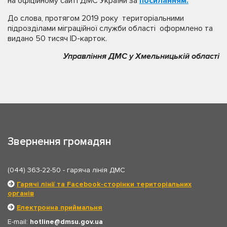
на офіційному сайті ДМС України за
посиланням.
До слова, протягом 2019 року територіальними
підрозділами міграційної служби області оформлено та
видано 50 тисяч ID-карток.
Управління ДМС у Хмельницькій області
Звернення громадян
(044) 363-22-50
- гаряча лінія ДМС
Гарячі лінії та Facebook-сторінки територіальних
органів
Електронна приймальня
E-mail:
hotline
dmsu.gov.ua