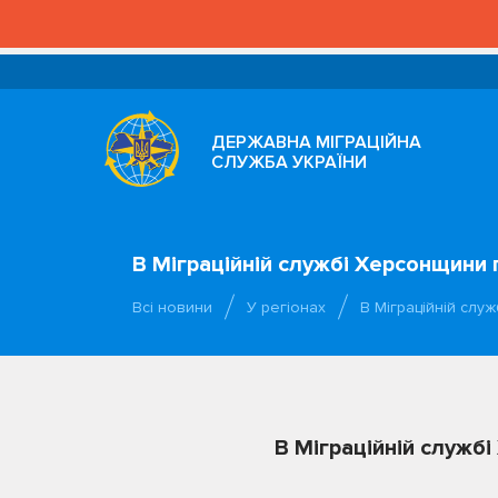
ДЕРЖАВНА МІГРАЦІЙНА
СЛУЖБА УКРАЇНИ
В Міграційній службі Херсонщини 
Всі новини
У регіонах
В Міграційній слу
В Міграційній служб