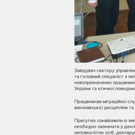
Завідувач сектору управлі
та головний спеціаліст з п
новопризначених працівникі
України та етичної поведін
Працівникам міграційної с
виконавської дисципліни та 
Присутніх ознайомили із змі
необхідно зазначати у декла
неповнолітніх осіб, деклар