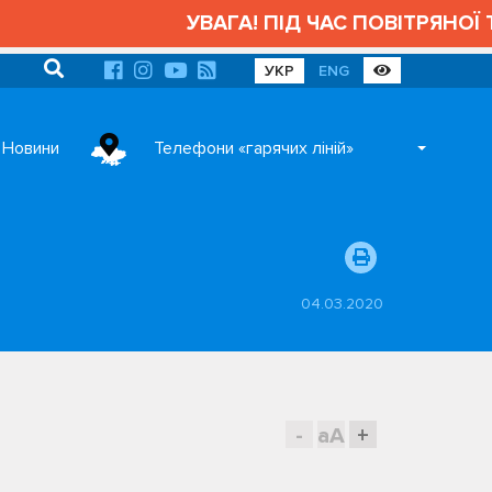
УВАГА! ПІД ЧАС ПОВІТРЯНОЇ ТР
УКР
ENG
Новини
Телефони «гарячих ліній»
04.03.2020
-
aA
+