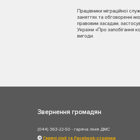
Працівники міграційної слу
заняттях та обговоренні мо
правовим засадам, застосув
України «Про запобігання к
вигоди.
Звернення громадян
(044) 363-22-50
- гаряча лінія ДМС
Гарячі лінії та Facebook-сторінки