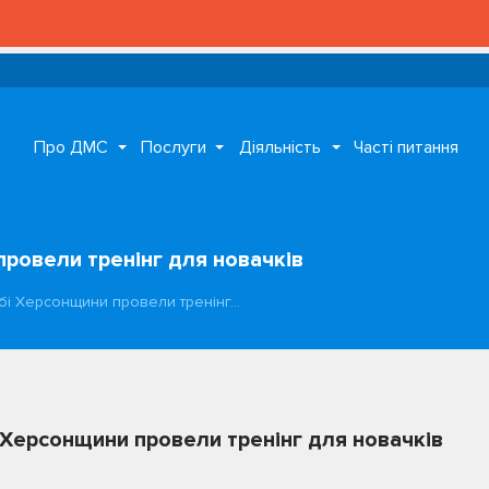
Про ДМС
Послуги
Діяльність
Часті питання
провели тренінг для новачків
жбі Херсонщини провели тренінг…
і Херсонщини провели тренінг для новачків