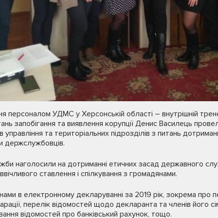
ння персоналом УДМС у Херсонській області – внутрішній тр
итань запобігання та виявлення корупції Денис Василець прове
в управління та територіальних підрозділів з питань дотриман
ки держслужбовців.
лужби наголосили на дотриманні етичних засад державного сл
ввічливого ставлення і спілкування з громадянами.
нами в електронному декларуванні за 2019 рік, зокрема про пе
рації, перелік відомостей щодо декларанта та членів його сім
ування відомостей про банківський рахунок, тощо.