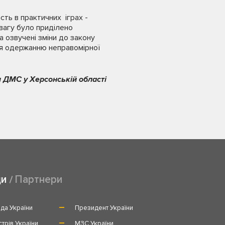
сть в практичних іграх -
вагу було приділено
 озвучені зміни до закону
ня одержанню неправомірної
 ДМС у Херсонській області
ди
Партнери
да України
Президент України
стрів України
МЗС України