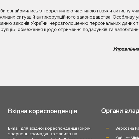
жби ознайомились з теоретичною частиною і взяли активну уча
жливих ситуацій антикорупційного законодавства. Особливу у
анню законів України, нерозголошенню персональних даних та
орупції», обмеження щодо отримання подарунків та запобіган
Управління
Органи вла
Вхідна кореспонденція
E-mail для вхідної кореспонденції (окрім
Верховна Ра
звернень громадян та запитів на
Кабінет Міні