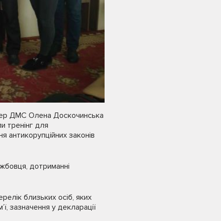
енер ДМС Олена Доскочинська
ли тренінг для
ня антикорупційних законів
ужбовця, дотриманні
релік близьких осіб, яких
’ї, зазначення у декларації