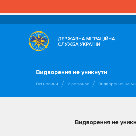
ДЕРЖАВНА МІГРАЦІЙНА
СЛУЖБА УКРАЇНИ
Видворення не уникнути
Всі новини
У регіонах
Видворення не ун
Видворення не уник