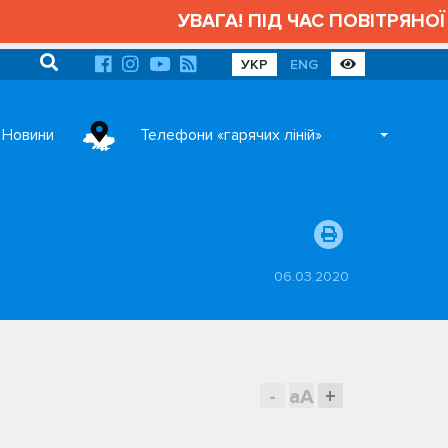
УВАГА! ПІД ЧАС ПОВІТРЯНОЇ 
УКР
ENG
Новини
Телефони «гарячих ліній»
06.03.2020
-
aA
+