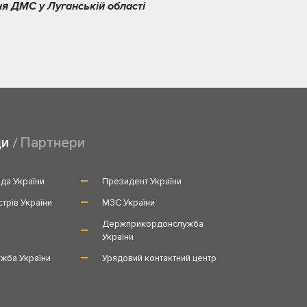
ня ДМС у Луганській області
ди
Партнери
да України
Президент України
стрів України
МЗС України
и
Держприкордонслужба
України
жба України
Урядовий контактний центр