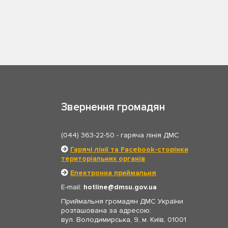
Звернення громадян
(044) 363-22-50
- гаряча лінія ДМС
Гарячі лінії та Facebook-сторінки
територіальних органів
Електронна приймальня
E-mail:
hotline
dmsu.gov.ua
Приймальня громадян ДМС України
розташована за адресою:
вул. Володимирська, 9, м. Київ, 01001