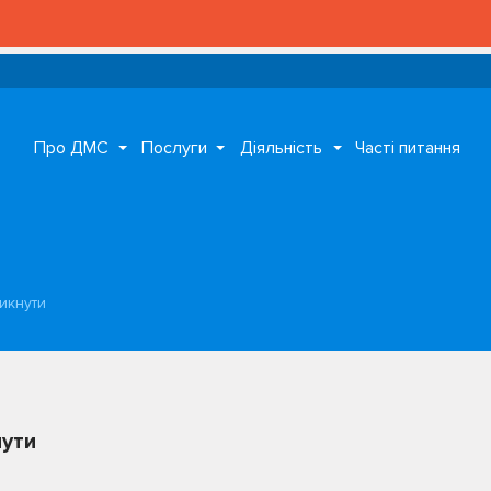
Про ДМС
Послуги
Діяльність
Часті питання
икнути
нути