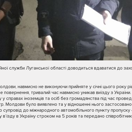
ційної служби Луганської області доводиться вдаватися до з
олдови, навмисно не виконуючи прийняте у січні цього року р
е повернення, тривалий час навмисно уникав виїзду з України.
у у справах іноземців та осіб без громадянства під час провед
р. Молдови було виявлено та у відношенні нього застосовано
но супровід до міжнародного автомобільного пункту пропуску
 в’їзду в Україну строком на 5 років та передано співробітн