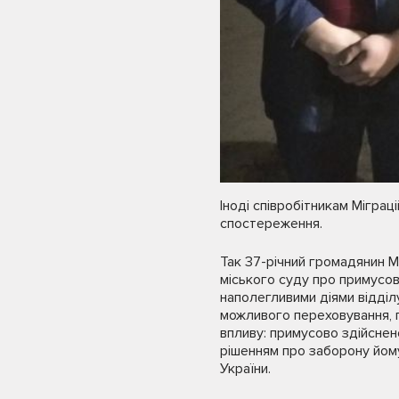
Іноді співробітникам Мігра
спостереження.
Так 37-річний громадянин М
міського суду про примусов
наполегливими діями відділ
можливого переховування, г
впливу: примусово здійсне
рішенням про заборону йому
України.