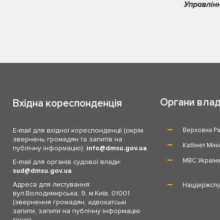
Управлін
Органи вла
Вхідна кореспонденція
E-mail для вхідної кореспонденції (окрім
Верховна Ра
звернень громадян та запитів на
Кабінет Міні
публічну інформацію):
info
dmsu.gov.ua
МВС Україн
E-mail для органів судової влади:
sud
dmsu.gov.ua
Адреса для листування:
Нацдержслу
вул.Володимирська, 9, м.Київ, 01001
(звернення громадян, адвокатські
запити, запити на публічну інформацію
тощо)