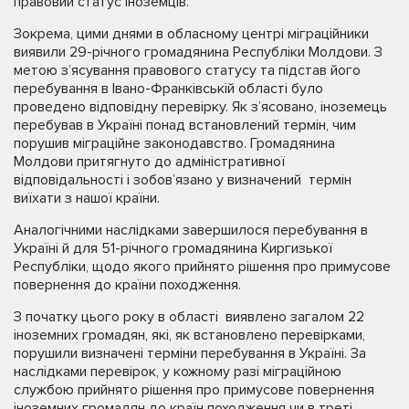
правовий статус іноземців.
Зокрема, цими днями в обласному центрі міграційники
виявили 29-річного громадянина Республіки Молдови. З
метою з’ясування правового статусу та підстав його
перебування в Івано-Франківській області було
проведено відповідну перевірку. Як з’ясовано, іноземець
перебував в Україні понад встановлений термін, чим
порушив міграційне законодавство. Громадянина
Молдови притягнуто до адміністративної
відповідальності і зобов’язано у визначений термін
виїхати з нашої країни.
Аналогічними наслідками завершилося перебування в
Україні й для 51-річного громадянина Киргизької
Республіки, щодо якого прийнято рішення про примусове
повернення до країни походження.
З початку цього року в області виявлено загалом 22
іноземних громадян, які, як встановлено перевірками,
порушили визначені терміни перебування в Україні. За
наслідками перевірок, у кожному разі міграційною
службою прийнято рішення про примусове повернення
іноземних громадян до країн походження чи в треті