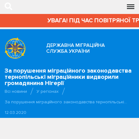
УВАГА! ПІД ЧАС ПОВІТРЯНОЇ Т
ДЕРЖАВНА МІГРАЦІЙНА
СЛУЖБА УКРАЇНИ
За порушення міграційного законодавства
тернопільські міграційники видворили
громадянина Нігерії
Всі новини
У регіонах
За порушення міграційного законодавства тернопільські…
12.03.2020