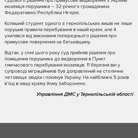
судового рішення про примусове видворення з України
іноземця-порушника – 32-річного громадянина
Федеративної Республіки Нігерія.
Колишній студент одного з тернопільських вишів не лише
порушив правила перебування в нашій країні, але й
ухилявся від виконання попереднього рішення про
примусове повернення на батьківщину.
Відтак, у січні цього року суд прийняв рішення про
поміщення порушника до видворення в Пункт
тимчасового перебування іноземців. 11 березня він у
супроводі міграційників був доправлений на столичне
летовище звідки і покинув Україну. На найближчі 5 років
в’їзд в нашу країну йому заборонено.
Управління ДМС у Тернопільській області