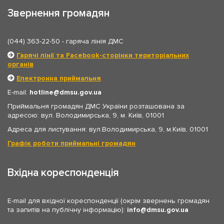
Звернення громадян
(044) 363-22-50
- гаряча лінія ДМС
Гарячі лінії та Facebook-сторінки територіальних
органів
Електронна приймальня
E-mail:
hotline
dmsu.gov.ua
Приймальня громадян ДМС України розташована за
адресою: вул. Володимирська, 9, м. Київ, 01001
Адреса для листування: вул.Володимирська, 9, м.Київ, 01001
Графік роботи приймальні громадян
Вхідна кореспонденція
E-mail для вхідної кореспонденції (окрім звернень громадян
та запитів на публічну інформацію):
info
dmsu.gov.ua