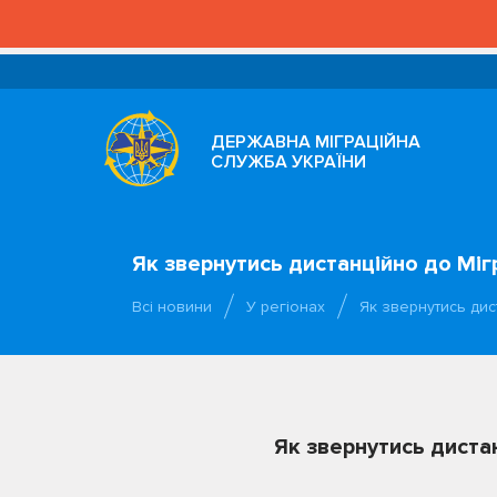
ДЕРЖАВНА МІГРАЦІЙНА
СЛУЖБА УКРАЇНИ
Як звернутись дистанційно до Мі
Всі новини
У регіонах
Як звернутись дис
Як звернутись диста