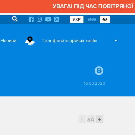
УВАГА! ПІД ЧАС ПОВІТРЯНОЇ 
УКР
ENG
Новини
Телефони «гарячих ліній»
16.03.2020
-
aA
+