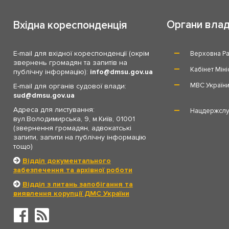
Органи вла
Вхідна кореспонденція
E-mail для вхідної кореспонденції (окрім
Верховна Ра
звернень громадян та запитів на
Кабінет Міні
публічну інформацію):
info
dmsu.gov.ua
МВС Україн
E-mail для органів судової влади:
sud
dmsu.gov.ua
Адреса для листування:
Нацдержслу
вул.Володимирська, 9, м.Київ, 01001
(звернення громадян, адвокатські
запити, запити на публічну інформацію
тощо)
Відділ документального
забезпечення та архівної роботи
Відділ з питань запобігання та
виявлення корупції ДМС України