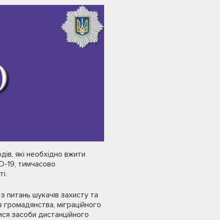
дів, які необхідно вжити
D-19, тимчасово
і.
 питань шукачів захисту та
ез громадянства, міграційного
ися засоби дистанційного