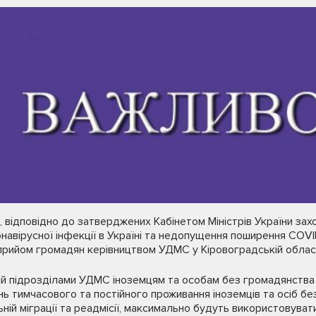
 відповідно до затверджених Кабінетом Міністрів України захо
онавірусної інфекції в Україні та недопущення поширення COVI
прийом громадян керівництвом УДМС у Кіровоградській област
й підрозділами УДМС іноземцям та особам без громадянства з
тань тимчасового та постійного проживання іноземців та осіб б
ній міграції та реадмісії, максимально будуть використовуват