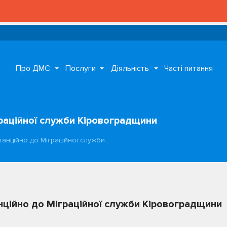
Про ДМС
Послуги
Діяльність
Часті питання
граційної служби Кіровоградщини
танційно до Міграційної служби…
нційно до Міграційної служби Кіровоградщини