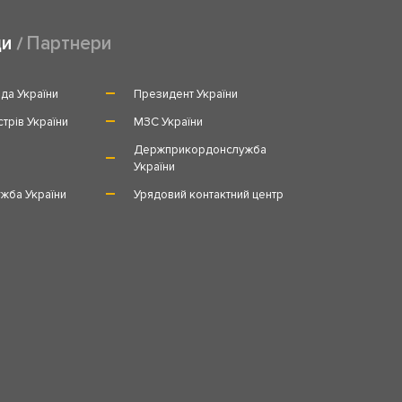
ди
Партнери
да України
Президент України
стрів України
МЗС України
и
Держприкордонслужба
України
жба України
Урядовий контактний центр