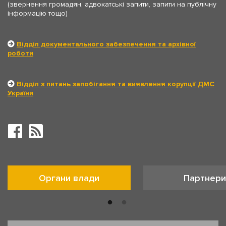
(звернення громадян, адвокатські запити, запити на публічну
інформацію тощо)
Відділ документального забезпечення та архівної
роботи
Відділ з питань запобігання та виявлення корупції ДМС
України
Органи влади
Партнери