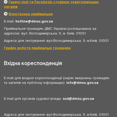
Гарячі лінії та Facebook-сторінки територіальних
органів
Електронна приймальня
E-mail:
hotline
dmsu.gov.ua
Приймальня громадян ДМС України розташована за
адресою: вул. Володимирська, 9, м. Київ, 01001
Адреса для листування: вул.Володимирська, 9, м.Київ, 01001
Графік роботи приймальні громадян
Вхідна кореспонденція
E-mail для вхідної кореспонденції (окрім звернень громадян
та запитів на публічну інформацію):
info
dmsu.gov.ua
E-mail для органів судової влади:
sud
dmsu.gov.ua
Адреса для листування: вул.Володимирська, 9, м.Київ, 01001