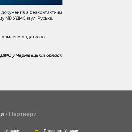
 документів з безконтактним
му МВ УДМС (вул. Руська,
відомлено додатково.
 ДМС у Чернівецькій області
ди
Партнери
да України
Президент України