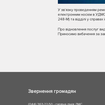
У зв’язку проведенням рем
електронним носієм в УДМС 
248-М) та відділі у справах 
Про відновлення послуг ви
Приносимо вибачення за зав
Звернення громадян
(044) 363-22-50
- гаряча лінія ДМС