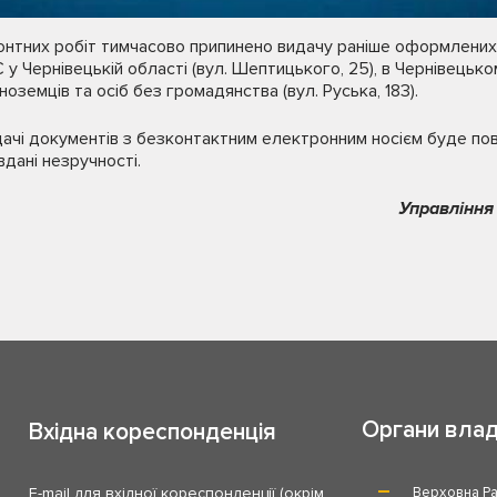
онтних робіт тимчасово припинено видачу раніше оформлених
у Чернівецькій області (вул. Шептицького, 25), в Чернівецько
іноземців та осіб без громадянства (вул. Руська, 183).
дачі документів з безконтактним електронним носієм буде по
дані незручності.
Управління
Органи вла
Вхідна кореспонденція
E-mail для вхідної кореспонденції (окрім
Верховна Ра