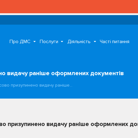
Про ДМС
Послуги
Діяльність
Часті питання
но видачу раніше оформлених документів
асово призупинено видачу раніше…
во призупинено видачу раніше оформлених до