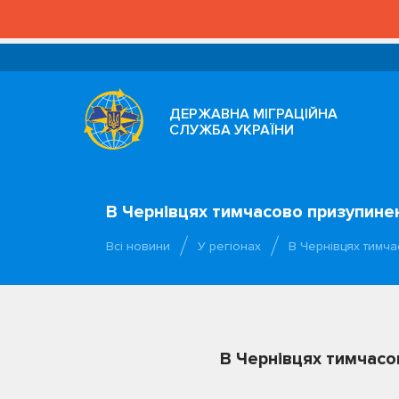
ДЕРЖАВНА МІГРАЦІЙНА
СЛУЖБА УКРАЇНИ
В Чернівцях тимчасово призупине
Всі новини
У регіонах
В Чернівцях тимч
В Чернівцях тимчасо