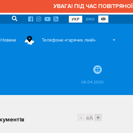
УВАГА! ПІД ЧАС ПОВІТРЯНОЇ 
УКР
ENG
Новини
Телефони «гарячих ліній»
06.04.2020
-
aA
+
кументів