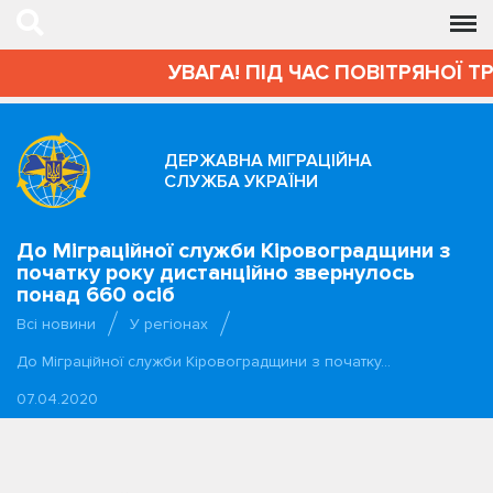
УВАГА! ПІД ЧАС ПОВІТРЯНОЇ Т
ДЕРЖАВНА МІГРАЦІЙНА
СЛУЖБА УКРАЇНИ
До Міграційної служби Кіровоградщини з
початку року дистанційно звернулось
понад 660 осіб
Всі новини
У регіонах
До Міграційної служби Кіровоградщини з початку…
07.04.2020