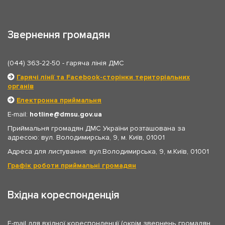
Звернення громадян
(044) 363-22-50
- гаряча лінія ДМС
Гарячі лінії та Facebook-сторінки територіальних
органів
Електронна приймальня
E-mail:
hotline
dmsu.gov.ua
Приймальня громадян ДМС України розташована за
адресою: вул. Володимирська, 9, м. Київ, 01001
Адреса для листування: вул.Володимирська, 9, м.Київ, 01001
Графік роботи приймальні громадян
Вхідна кореспонденція
E-mail для вхідної кореспонденції (окрім звернень громадян