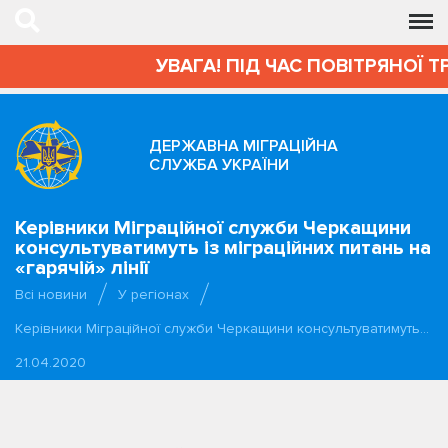
УВАГА! ПІД ЧАС ПОВІТРЯНОЇ Т
ДЕРЖАВНА МІГРАЦІЙНА
СЛУЖБА УКРАЇНИ
Керівники Міграційної служби Черкащини
консультуватимуть із міграційних питань на
«гарячій» лінії
Всі новини
У регіонах
Керівники Міграційної служби Черкащини консультуватимуть…
21.04.2020