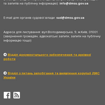
та запитів на публічну інформацію):
info
dmsu.gov.ua
E-mail для органів судової влади:
sud
dmsu.gov.ua
Адреса для листування: вул.Володимирська, 9, м.Київ, 01001
(звернення громадян, адвокатські запити, запити на публічну
інформацію тощо)
Відділ документального забезпечення та архівної
роботи
Відділ з питань запобігання та виявлення корупції ДМС
України