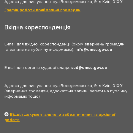
Адреса для листування: вул.Володимирська, 9, м.Київ, 01001
Графік роботи приймальні громадян
Вхідна кореспонденція
E-mail для вхідної кореспонденції (окрім звернень громадян
та запитів на публічну інформацію):
info
dmsu.gov.ua
E-mail для органів судової влади:
sud
dmsu.gov.ua
Адреса для листування: вул.Володимирська, 9, м.Київ, 01001
(звернення громадян, адвокатські запити, запити на публічну
інформацію тощо)
Відділ документального забезпечення та архівної
роботи