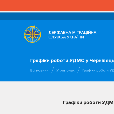
ДЕРЖАВНА МІГРАЦІЙНА
СЛУЖБА УКРАЇНИ
Графіки роботи УДМС у Чернівецьк
Всі новини
У регіонах
Графіки роботи УД
Графіки роботи УДМС