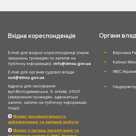
Органи вла
Вхідна кореспонденція
E-mail для вхідної кореспонденції (окрім
Верховна Ра
звернень громадян та запитів на
Кабінет Міні
публічну інформацію):
info
dmsu.gov.ua
МВС Україн
E-mail для органів судової влади:
sud
dmsu.gov.ua
Адреса для листування:
Нацдержслу
вул.Володимирська, 9, м.Київ, 01001
(звернення громадян, адвокатські
запити, запити на публічну інформацію
тощо)
Відділ документального
забезпечення та архівної роботи
Відділ з питань запобігання та
виявлення корупції ДМС України