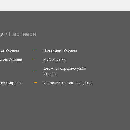
ди
Партнери
да України
Президент України
стрів України
МЗС України
и
Держприкордонслужба
України
жба України
Урядовий контактний центр