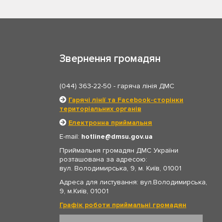
Звернення громадян
(044) 363-22-50
- гаряча лінія ДМС
Гарячі лінії та Facebook-сторінки
територіальних органів
Електронна приймальня
E-mail:
hotline
dmsu.gov.ua
Приймальня громадян ДМС України
розташована за адресою:
вул. Володимирська, 9, м. Київ, 01001
Адреса для листування: вул.Володимирська,
9, м.Київ, 01001
Графік роботи приймальні громадян