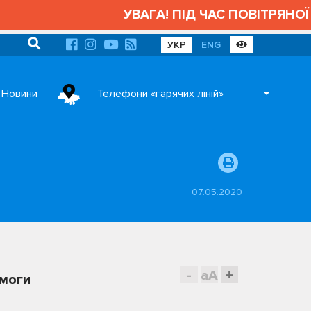
УВАГА! ПІД ЧАС ПОВІТРЯНОЇ 
УКР
ENG
Новини
Телефони «гарячих ліній»
07.05.2020
-
aA
+
емоги