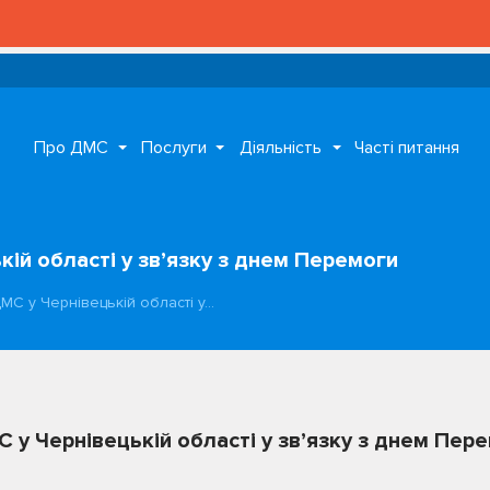
Про ДМС
Послуги
Діяльність
Часті питання
ій області у зв’язку з днем Перемоги
МС у Чернівецькій області у…
 у Чернівецькій області у зв’язку з днем Пер