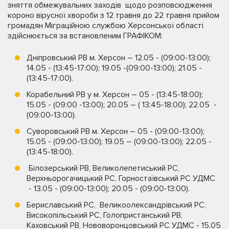
зняття обмежувальних заходів щодо розповсюдження
короно вірусної хвороби з 12 травня до 22 травня прийом
громадян Міграційною службою Херсонської області
здійснюється за встановленим ГРАФІКОМ:
Дніпровський РВ м. Херсон – 12.05 - (09:00-13:00);
14.05 - (13:45-17:00); 19.05 -(09:00-13:00); 21.05 -
(13:45-17:00).
Корабельний РВ у м. Херсон – 05 - (13:45-18:00);
15.05 - (09:00 -13:00); 20.05 – ( 13:45-18:00); 22.05 -
(09:00-13:00).
Суворовський РВ м. Херсон – 05 - (09:00-13:00);
15.05 - (09:00-13:00); 19.05 – (09:00-13:00); 22.05 -
(13:45-18:00).
Білозерський РВ, Великолепетиський РС,
Верхньорогачицький РС, Горностаївський РС УДМС
- 13.05 - (09:00-13:00); 20.05 - (09:00-13:00).
Бериславський РС, Великоолександрівський РС,
Високопільський РС, Голопристанський РВ,
Каховський РВ, Нововоронцовський РС УДМС - 15.05