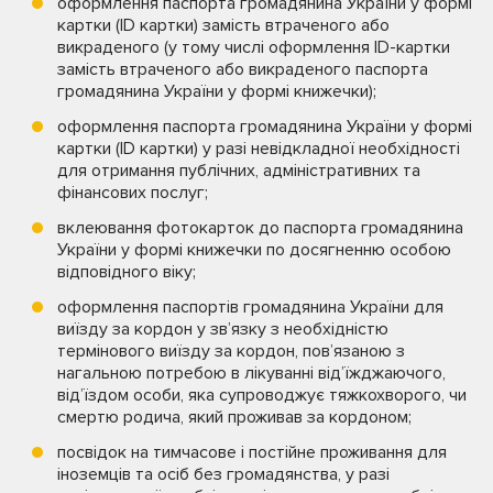
оформлення паспорта громадянина України у формі
картки (ID картки) замість втраченого або
викраденого (у тому числі оформлення ID-картки
замість втраченого або викраденого паспорта
громадянина України у формі книжечки);
оформлення паспорта громадянина України у формі
картки (ID картки) у разі невідкладної необхідності
для отримання публічних, адміністративних та
фінансових послуг;
вклеювання фотокарток до паспорта громадянина
України у формі книжечки по досягненню особою
відповідного віку;
оформлення паспортів громадянина України для
виїзду за кордон у зв’язку з необхідністю
термінового виїзду за кордон, пов’язаною з
нагальною потребою в лікуванні від’їжджаючого,
від’їздом особи, яка супроводжує тяжкохворого, чи
смертю родича, який проживав за кордоном;
посвідок на тимчасове і постійне проживання для
іноземців та осіб без громадянства, у разі