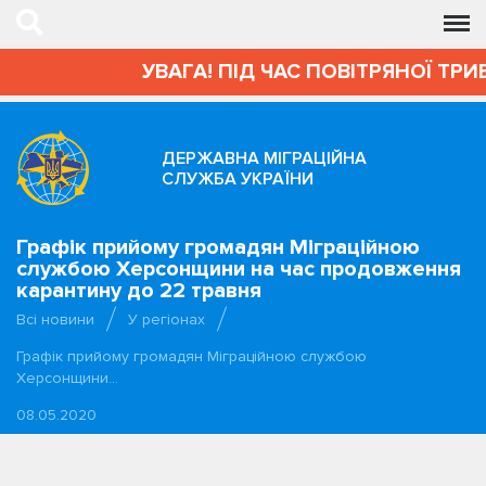
УВАГА! ПІД ЧАС ПОВІТРЯНОЇ ТРИВ
ДЕРЖАВНА МІГРАЦІЙНА
СЛУЖБА УКРАЇНИ
Графік прийому громадян Міграційною
службою Херсонщини на час продовження
карантину до 22 травня
Всі новини
У регіонах
Графік прийому громадян Міграційною службою
Херсонщини…
08.05.2020