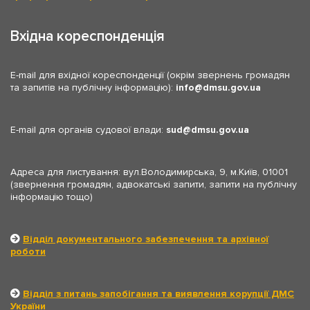
Вхідна кореспонденція
E-mail для вхідної кореспонденції (окрім звернень громадян
та запитів на публічну інформацію):
info
dmsu.gov.ua
E-mail для органів судової влади:
sud
dmsu.gov.ua
Адреса для листування: вул.Володимирська, 9, м.Київ, 01001
(звернення громадян, адвокатські запити, запити на публічну
інформацію тощо)
Відділ документального забезпечення та архівної
роботи
Відділ з питань запобігання та виявлення корупції ДМС
України