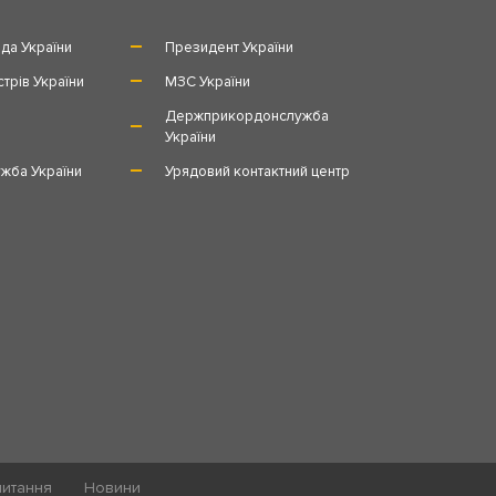
да України
Президент України
стрів України
МЗС України
и
Держприкордонслужба
України
жба України
Урядовий контактний центр
питання
Новини