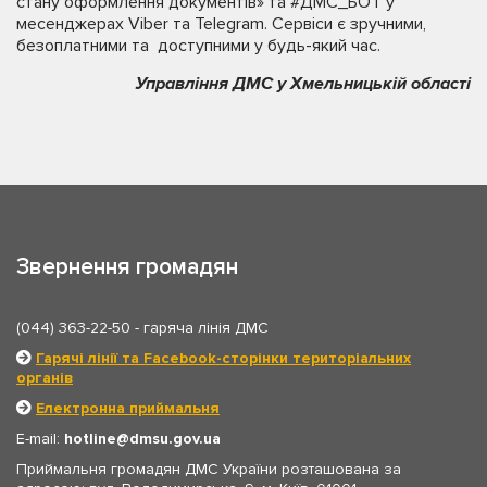
стану оформлення документів» та #ДМС_БОТ у
месенджерах Viber та Telegram. Сервіси є зручними,
безоплатними та доступними у будь-який час.
Управління ДМС у Хмельницькій області
Звернення громадян
(044) 363-22-50
- гаряча лінія ДМС
Гарячі лінії та Facebook-сторінки територіальних
органів
Електронна приймальня
E-mail:
hotline
dmsu.gov.ua
Приймальня громадян ДМС України розташована за