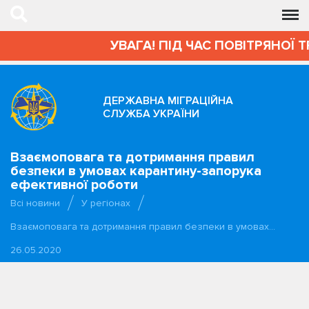
УВАГА! ПІД ЧАС ПОВІТРЯНОЇ Т
ДЕРЖАВНА МІГРАЦІЙНА
СЛУЖБА УКРАЇНИ
Взаємоповага та дотримання правил
безпеки в умовах карантину-запорука
ефективної роботи
Всі новини
У регіонах
Взаємоповага та дотримання правил безпеки в умовах…
26.05.2020