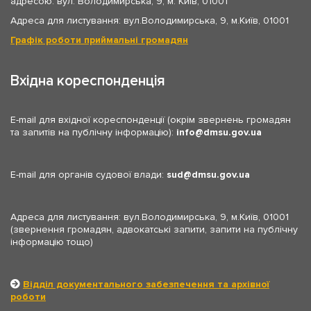
адресою: вул. Володимирська, 9, м. Київ, 01001
Адреса для листування: вул.Володимирська, 9, м.Київ, 01001
Графік роботи приймальні громадян
Вхідна кореспонденція
E-mail для вхідної кореспонденції (окрім звернень громадян
та запитів на публічну інформацію):
info
dmsu.gov.ua
E-mail для органів судової влади:
sud
dmsu.gov.ua
Адреса для листування: вул.Володимирська, 9, м.Київ, 01001
(звернення громадян, адвокатські запити, запити на публічну
інформацію тощо)
Відділ документального забезпечення та архівної
роботи