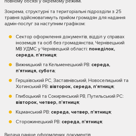
повному обсязі у окремому режимі.
Зокрема, структурні та територіальні підрозділи з 25
травня здійснюватимуть прийом громадян для надання
адмін-послуг за наступним графіком:
Сектор оформлення документів, відділ у справах
іноземців та осіб без громадянства, Чернівецький
МВ УДМС у Чернівецькій області:
понеділок,
середа, п’ятниця
;
Вижницький та Кельменецький РВ:
середа,
п’ятниця, субота
;
Герцаївський РС, Заставнівський, Новоселицький та
Хотинський РВ:
вівторок, середа, п’ятниця
;
Глибоцький та Сокирянський РВ, Путильський РС:
вівторок, четвер, п’ятниця
;
Кіцманський РВ:
середа, четвер, п’ятниця
;
Сторожинецький РВ:
середа, п’ятниця
;
Видача раніше оформлених документів