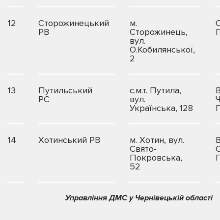
12
Сторожинецький
м.
РВ
Сторожинець,
вул.
О.Кобилянської,
2
13
Путильський
с.м.т. Путила,
В
РС
вул.
Українська, 128
14
Хотинський РВ
м. Хотин, вул.
В
Свято-
Покровська,
52
Управління ДМС у Чернівецькій області