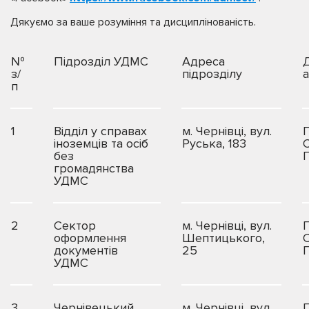
Дякуємо за ваше розуміння та дисциплінованість.
№
Підрозділ УДМС
Адреса
Д
з/
підрозділу
п
1
Відділ у справах
м. Чернівці, вул.
іноземців та осіб
Руська, 183
без
громадянства
УДМС
2
Сектор
м. Чернівці, вул.
оформлення
Шептицького,
документів
25
УДМС
3
Чернівецький
м. Чернівці, вул.