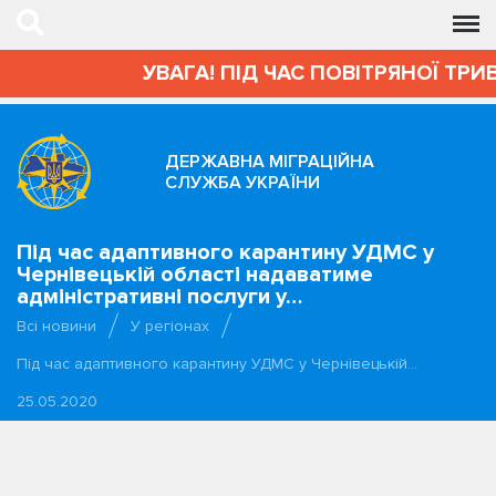
УВАГА! ПІД ЧАС ПОВІТРЯНОЇ ТРИВ
ДЕРЖАВНА МІГРАЦІЙНА
СЛУЖБА УКРАЇНИ
Під час адаптивного карантину УДМС у
Чернівецькій області надаватиме
адміністративні послуги у…
Всі новини
У регіонах
Під час адаптивного карантину УДМС у Чернівецькій…
25.05.2020