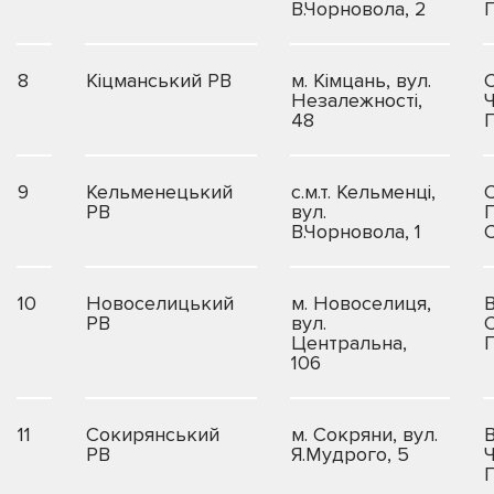
В.Чорновола, 2
8
Кіцманський РВ
м. Кімцань, вул.
Незалежності,
48
9
Кельменецький
с.м.т. Кельменці,
РВ
вул.
П
В.Чорновола, 1
10
Новоселицький
м. Новоселиця,
В
РВ
вул.
Центральна,
106
11
Сокирянський
м. Сокряни, вул.
В
РВ
Я.Мудрого, 5