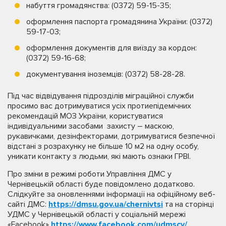
набуття громадянства: (0372) 59-15-35;
оформлення паспорта громадянина України: (0372)
59-17-03;
оформлення документів для виїзду за кордон:
(0372) 59-16-68;
документування іноземців: (0372) 58-28-28.
Під час відвідування підрозділів міграційної служби
просимо вас дотримуватися усіх протиепідемічних
рекомендацій МОЗ України, користуватися
індивідуальними засобами захисту – маскою,
рукавичками, дезінфекторами, дотримуватися безпечної
відстані з розрахунку не більше 10 м2 на одну особу,
уникати контакту з людьми, які мають ознаки ГРВІ.
Про зміни в режимі роботи Управління ДМС у
Чернівецькій області буде повідомлено додатково.
Слідкуйте за оновленнями інформації на офіційному веб-
сайті ДМС:
https://dmsu.gov.ua/chernivtsi
та на сторінці
УДМС у Чернівецькій області у соціальній мережі
«Facebook»
https://www.facebook.com/udmscv/
.