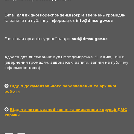
E-mail для вхідної кореспонденції (окрім звернень громадян
та запитів на публічну інформацію):
info
dmsu.gov.ua
E-mail для органів судової влади:
sud
dmsu.gov.ua
Адреса для листування: вул.Володимирська, 9, м.Київ, 01001
(звернення громадян, адвокатські запити, запити на публічну
інформацію тощо)
Відділ документального забезпечення та архівної
роботи
Відділ з питань запобігання та виявлення корупції ДМС
України