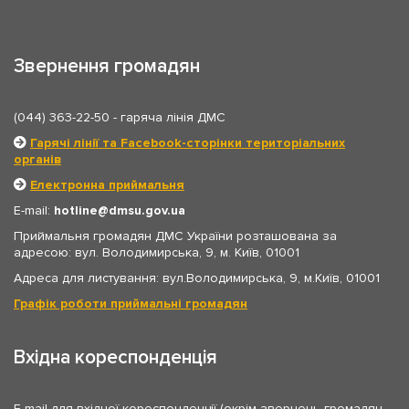
Звернення громадян
(044) 363-22-50
- гаряча лінія ДМС
Гарячі лінії та Facebook-сторінки територіальних
органів
Електронна приймальня
E-mail:
hotline
dmsu.gov.ua
Приймальня громадян ДМС України розташована за
адресою: вул. Володимирська, 9, м. Київ, 01001
Адреса для листування: вул.Володимирська, 9, м.Київ, 01001
Графік роботи приймальні громадян
Вхідна кореспонденція
E-mail для вхідної кореспонденції (окрім звернень громадян