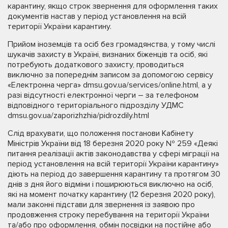
карантину, якщо строк звернення для оформлення таких
документів настав у період установлення на всій
території України карантину.
Прийом іноземців та осіб без громадянства, у тому числі
шукачів захисту в Україні, визнаних біженців та осіб, які
потребують додаткового захисту, проводиться
виключно за попереднім записом за допомогою сервісу
«Електронна черга» dmsu.gov.ua/services/online.html, а у
разі відсутності електронної черги – за телефоном
відповідного територіального підрозділу УДМС
dmsu.gov.ua/zaporizhzhia/pidrozdily.html
Слід врахувати, що положення постанови Кабінету
Міністрів України від 18 березня 2020 року № 259 «Деякі
питання реалізації актів законодавства у сфері міграції на
період установлення на всій території України карантину»
діють на період до завершення карантину та протягом 30
днів з дня його відміни і поширюються виключно на осіб,
які на момент початку карантину (12 березня 2020 року),
мали законні підстави для звернення із заявою про
продовження строку перебування на території України
та/або про оформлення, обмін посвідки на постійне або