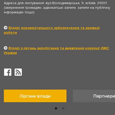
Адреса для листування: вул.Володимирська, 9, м.Київ, 01001
(звернення громадян, адвокатські запити, запити на публічну
інформацію тощо)
Відділ документального забезпечення та архівної
роботи
Відділ з питань запобігання та виявлення корупції ДМС
України
Органи влади
Партнери