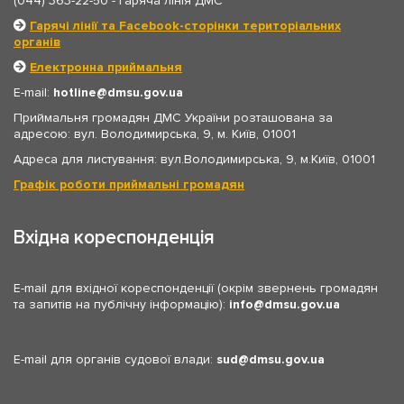
(044) 363-22-50
- гаряча лінія ДМС
Гарячі лінії та Facebook-сторінки територіальних
органів
Електронна приймальня
E-mail:
hotline
dmsu.gov.ua
Приймальня громадян ДМС України розташована за
адресою: вул. Володимирська, 9, м. Київ, 01001
Адреса для листування: вул.Володимирська, 9, м.Київ, 01001
Графік роботи приймальні громадян
Вхідна кореспонденція
E-mail для вхідної кореспонденції (окрім звернень громадян
та запитів на публічну інформацію):
info
dmsu.gov.ua
E-mail для органів судової влади:
sud
dmsu.gov.ua