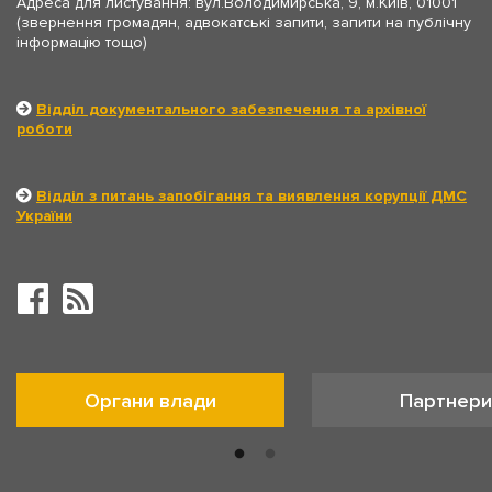
Адреса для листування: вул.Володимирська, 9, м.Київ, 01001
(звернення громадян, адвокатські запити, запити на публічну
інформацію тощо)
Відділ документального забезпечення та архівної
роботи
Відділ з питань запобігання та виявлення корупції ДМС
України
Органи влади
Партнери