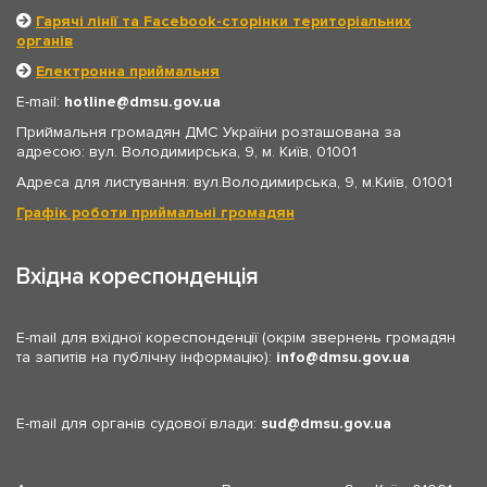
Гарячі лінії та Facebook-сторінки територіальних
органів
Електронна приймальня
E-mail:
hotline
dmsu.gov.ua
Приймальня громадян ДМС України розташована за
адресою: вул. Володимирська, 9, м. Київ, 01001
Адреса для листування: вул.Володимирська, 9, м.Київ, 01001
Графік роботи приймальні громадян
Вхідна кореспонденція
E-mail для вхідної кореспонденції (окрім звернень громадян
та запитів на публічну інформацію):
info
dmsu.gov.ua
E-mail для органів судової влади:
sud
dmsu.gov.ua