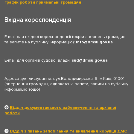
Графік роботи приймальні громадян
Вхідна кореспонденція
E-mail для вхідної кореспонденції (окрім звернень громадян
та запитів на публічну інформацію):
info
dmsu.gov.ua
E-mail для органів судової влади:
sud
dmsu.gov.ua
Адреса для листування: вул.Володимирська, 9, м.Київ, 01001
(звернення громадян, адвокатські запити, запити на публічну
інформацію тощо)
Відділ документального забезпечення та архівної
роботи
Відділ з питань запобігання та виявлення корупції ДМС