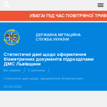
УВАГА! ПІД ЧАС ПОВІТРЯНОЇ ТРИ
ДЕРЖАВНА МІГРАЦІЙНА
СЛУЖБА УКРАЇНИ
Статистичні дані щодо оформлення
біометричних докуменітв підрозділами
ДМС Львівщини
Всі новини
У регіонах
Статистичні дані щодо оформлення біометричних…
03.06.2020