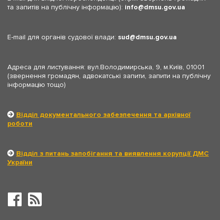
та запитів на публічну інформацію):
info
dmsu.gov.ua
E-mail для органів судової влади:
sud
dmsu.gov.ua
Адреса для листування: вул.Володимирська, 9, м.Київ, 01001
(звернення громадян, адвокатські запити, запити на публічну
інформацію тощо)
Відділ документального забезпечення та архівної
роботи
Відділ з питань запобігання та виявлення корупції ДМС
України