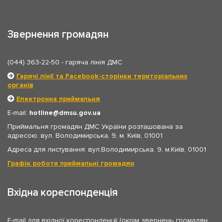
Звернення громадян
(044) 363-22-50
- гаряча лінія ДМС
Гарячі лінії та Facebook-сторінки територіальних
органів
Електронна приймальня
E-mail:
hotline
dmsu.gov.ua
Приймальня громадян ДМС України розташована за
адресою: вул. Володимирська, 9, м. Київ, 01001
Адреса для листування: вул.Володимирська, 9, м.Київ, 01001
Графік роботи приймальні громадян
Вхідна кореспонденція
E-mail для вхідної кореспонденції (окрім звернень громадян