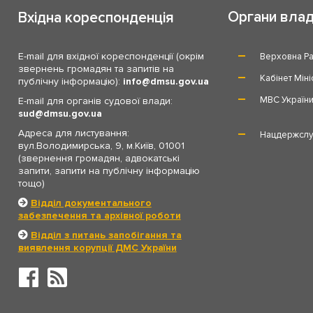
Органи вла
Вхідна кореспонденція
E-mail для вхідної кореспонденції (окрім
Верховна Ра
звернень громадян та запитів на
Кабінет Міні
публічну інформацію):
info
dmsu.gov.ua
МВС Україн
E-mail для органів судової влади:
sud
dmsu.gov.ua
Адреса для листування:
Нацдержслу
вул.Володимирська, 9, м.Київ, 01001
(звернення громадян, адвокатські
запити, запити на публічну інформацію
тощо)
Відділ документального
забезпечення та архівної роботи
Відділ з питань запобігання та
виявлення корупції ДМС України