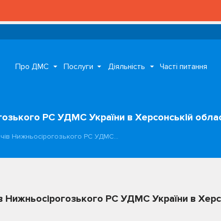
Про ДМС
Послуги
Діяльність
Часті питання
гозького РС УДМС України в Херсонській област
вачів Нижньосірогозького РС УДМС…
ів Нижньосірогозького РС УДМС України в Херсо