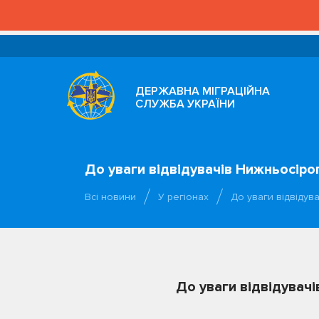
ДЕРЖАВНА МІГРАЦІЙНА
СЛУЖБА УКРАЇНИ
До уваги відвідувачів Нижньосіро
Всі новини
У регіонах
До уваги відвіду
До уваги відвідувач