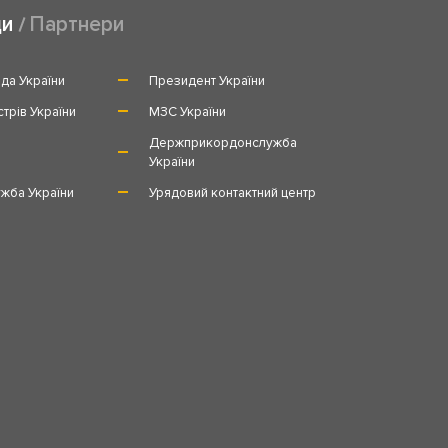
ди
Партнери
да України
Президент України
стрів України
МЗС України
и
Держприкордонслужба
України
жба України
Урядовий контактний центр