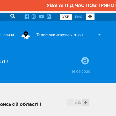
УВАГА! ПІД ЧАС ПОВІТРЯНОЇ 
УКР
ENG
Новини
Телефони «гарячих ліній»
і !
16.06.2020
-
aA
+
нській області !